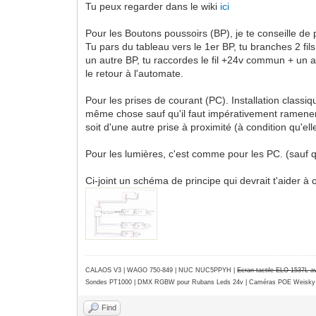
Tu peux regarder dans le wiki
ici
Pour les Boutons poussoirs (BP), je te conseille de 
Tu pars du tableau vers le 1er BP, tu branches 2 fils
un autre BP, tu raccordes le fil +24v commun + un aut
le retour à l'automate.
Pour les prises de courant (PC). Installation classiq
même chose sauf qu'il faut impérativement ramener 
soit d'une autre prise à proximité (à condition qu'el
Pour les lumières, c'est comme pour les PC. (sauf
Ci-joint un schéma de principe qui devrait t'aider 
CALAOS V3 | WAGO 750-849 |
NUC NUC5PPYH
|
Ecran tactile ELO 1537L 
Sondes PT1000 | DMX RGBW pour Rubans Leds 24v | Caméras POE Weisky
Find