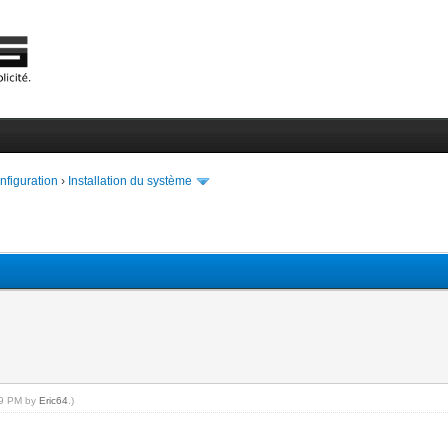
onfiguration
›
Installation du système
:39 PM by
Eric64
.)