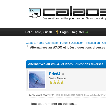
Hello There, Guest!
Login
Register
Calaos, Home Automation Forum
›
Utilisation - Installation - C
Alternatives au WAGO et idées / questions diverses
0 Vote(s) - 0 Average
1
2
3
4
5
Alternatives au WAGO et idées / questions diverses
Eric64
Senior Member
12-02-2015, 02:44 PM
(This post was last modified: 12-02-2015, 04
Il faut tout ramener au tableau...