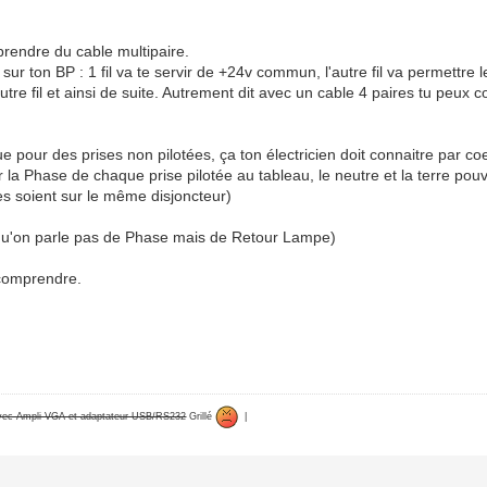
prendre du cable multipaire.
 sur ton BP : 1 fil va te servir de +24v commun, l'autre fil va permettre
re fil et ainsi de suite. Autrement dit avec un cable 4 paires tu peux co
ue pour des prises non pilotées, ça ton électricien doit connaitre par co
la Phase de chaque prise pilotée au tableau, le neutre et la terre pou
les soient sur le même disjoncteur)
 qu'on parle pas de Phase mais de Retour Lampe)
à comprendre.
avec Ampli VGA et adaptateur USB/RS232
Grillé
|