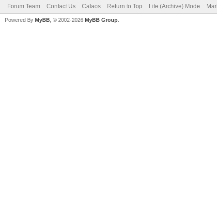
Forum Team
Contact Us
Calaos
Return to Top
Lite (Archive) Mode
Mar
Powered By
MyBB
, © 2002-2026
MyBB Group
.