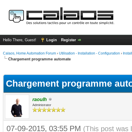
Hello There, Guest!
Login
Register
Calaos, Home Automation Forum
›
Utilisation - Installation - Configuration
›
Insta
Chargement programme automate
ge
Chargement programme aut
raoulh
Administrator
07-09-2015, 03:55 PM
(This post was 