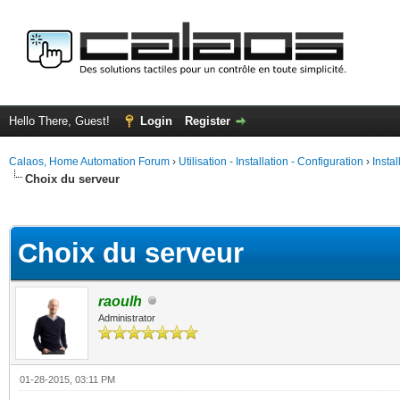
Hello There, Guest!
Login
Register
Calaos, Home Automation Forum
›
Utilisation - Installation - Configuration
›
Insta
Choix du serveur
ge
Choix du serveur
raoulh
Administrator
01-28-2015, 03:11 PM