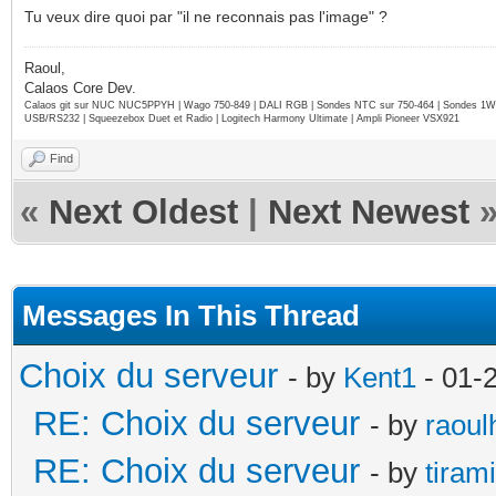
Tu veux dire quoi par "il ne reconnais pas l'image" ?
Raoul,
Calaos Core Dev.
Calaos git sur NUC NUC5PPYH | Wago 750-849 | DALI RGB | Sondes NTC sur 750-464 | Sondes 1Wi
USB/RS232 | Squeezebox Duet et Radio | Logitech Harmony Ultimate | Ampli Pioneer VSX921
Find
«
Next Oldest
|
Next Newest
Messages In This Thread
Choix du serveur
- by
Kent1
- 01-
RE: Choix du serveur
- by
raoul
RE: Choix du serveur
- by
tiram