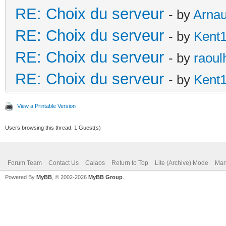
RE: Choix du serveur
- by
Arna
RE: Choix du serveur
- by
Kent
RE: Choix du serveur
- by
raoul
RE: Choix du serveur
- by
Kent
View a Printable Version
Users browsing this thread: 1 Guest(s)
Forum Team
Contact Us
Calaos
Return to Top
Lite (Archive) Mode
Mar
Powered By
MyBB
, © 2002-2026
MyBB Group
.