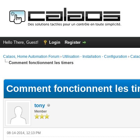
Hello There, Guest!
Login
Register
Calaos, Home Automation Forum
›
Utilisation - Installation - Configuration
›
Calao
Comment fonctionnent les timers
ge
Comment fonctionnent les t
tony
Member
08-14-2014, 12:13 PM