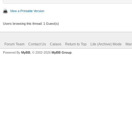
View a Printable Version
Users browsing this thread: 1 Guest(s)
Forum Team
Contact Us
Calaos
Return to Top
Lite (Archive) Mode
Mar
Powered By
MyBB
, © 2002-2026
MyBB Group
.