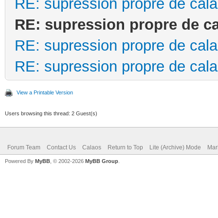
RE: supression propre de cal
RE: supression propre de c
RE: supression propre de cal
RE: supression propre de cal
View a Printable Version
Users browsing this thread: 2 Guest(s)
Forum Team
Contact Us
Calaos
Return to Top
Lite (Archive) Mode
Mar
Powered By
MyBB
, © 2002-2026
MyBB Group
.