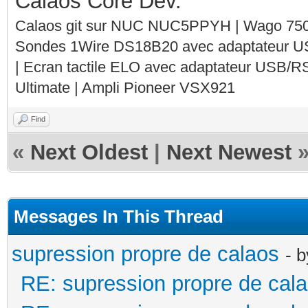
Calaos Core Dev.
Calaos git sur NUC NUC5PPYH | Wago 750-
Sondes 1Wire DS18B20 avec adaptateur 
| Ecran tactile ELO avec adaptateur USB/R
Ultimate | Ampli Pioneer VSX921
Find
«
Next Oldest
|
Next Newest
Messages In This Thread
supression propre de calaos
- 
RE: supression propre de cal