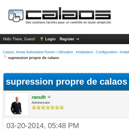
Hello There, Guest!
Login
Register
Calaos, Home Automation Forum
›
Utilisation - Installation - Configuration
›
Insta
supression propre de calaos
ge
supression propre de calaos
raoulh
Administrator
03-20-2014, 05:48 PM