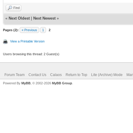
Find
«
Next Oldest
|
Next Newest
»
Pages (2):
« Previous
1
2
View a Printable Version
Users browsing this thread: 2 Guest(s)
Forum Team
Contact Us
Calaos
Return to Top
Lite (Archive) Mode
Mar
Powered By
MyBB
, © 2002-2026
MyBB Group
.