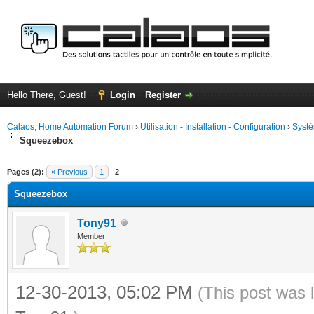
Hello There, Guest!
Login
Register
Calaos, Home Automation Forum
›
Utilisation - Installation - Configuration
›
Systè
Squeezebox
ge
Pages (2):
« Previous
1
2
Squeezebox
Tony91
Member
12-30-2013, 05:02 PM
(This post was 