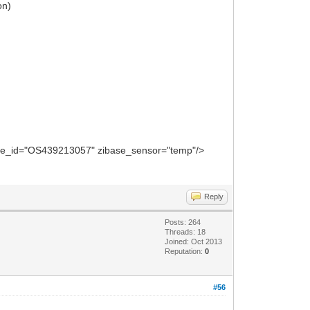
on)
::Config::SaveConfigRule()() Done.
Handle2()() NTPClock: Updating
::InputAnalog::emitChange()() input_1:
base_id="OS439213057" zibase_sensor="temp"/>
Reply
Posts: 264
Threads: 18
Joined: Oct 2013
Reputation:
0
#56