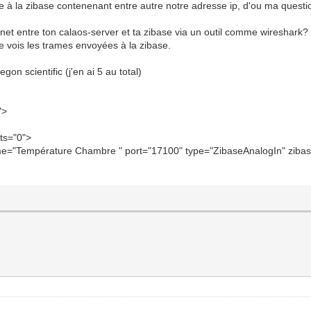
 à la zibase contenenant entre autre notre adresse ip, d'ou ma questi
 INF<503>:calaos_server CalaosConfig.cpp:264 void Calaos
 INF<503>:calaos_server NTPClock.cpp:197 void NTPClock::
net entre ton calaos-server et ta zibase via un outil comme wireshark?
je vois les trames envoyées à la zibase.
 INF<503>:calaos_input IO/InputAnalog.cpp:97 void Calaos
on scientific (j'en ai 5 au total)
">
ts="0">
name="Température Chambre " port="17100" type="ZibaseAnalogIn" zi