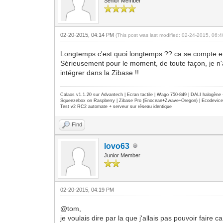
Senior Member
02-20-2015, 04:14 PM
(This post was last modified: 02-24-2015, 06
Longtemps c'est quoi longtemps ?? ca se compte 
Sérieusement pour le moment, de toute façon, je n'a
intégrer dans la Zibase !!
Calaos v1.1.20 sur Advantech | Ecran tactile | Wago 750-849 | DALI halogèn
Squeezebox on Raspberry | Zibase Pro (Enocean+Zwave+Oregon) | Ecodevice | 
Test v2 RC2 automate + serveur sur réseau identique
Find
lovo63
Junior Member
02-20-2015, 04:19 PM
@tom,
je voulais dire par la que j'allais pas pouvoir faire