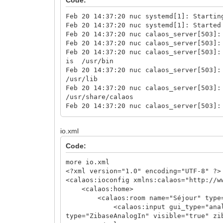
Feb 20 14:37:20 nuc systemd[1]: Startin
Feb 20 14:37:20 nuc systemd[1]: Started
Feb 20 14:37:20 nuc calaos_server[503]:
Feb 20 14:37:20 nuc calaos_server[503]:
Feb 20 14:37:20 nuc calaos_server[503]:
is /usr/bin
Feb 20 14:37:20 nuc calaos_server[503]:
/usr/lib
Feb 20 14:37:20 nuc calaos_server[503]:
/usr/share/calaos
Feb 20 14:37:20 nuc calaos_server[503]:
/usr/share/locale
Feb 20 14:37:20 nuc calaos_server[503]:
io.xml
config path: /etc/calaos/
Feb 20 14:37:20 nuc calaos_server[503]:
Code:
cache path: /home/root/.cache/calaos/
Feb 20 14:37:20 nuc calaos_server[503]:
more io.xml
Feb 20 14:37:20 nuc calaos_server[503]:
<?xml version="1.0" encoding="UTF-8" ?>
cache read successfully.
<calaos:ioconfig xmlns:calaos="http://w
Feb 20 14:37:20 nuc calaos_server[503]:
<calaos:home>
Feb 20 14:37:20 nuc calaos_server[503]:
<calaos:room name="Séjour" type="
input_0: Ok
<calaos:input gui_type="analog_in" 
Feb 20 14:37:20 nuc calaos_server[503]:
type="ZibaseAnalogIn" visible="true" zi
Calaos::IOFactory::CreateInput(std::str