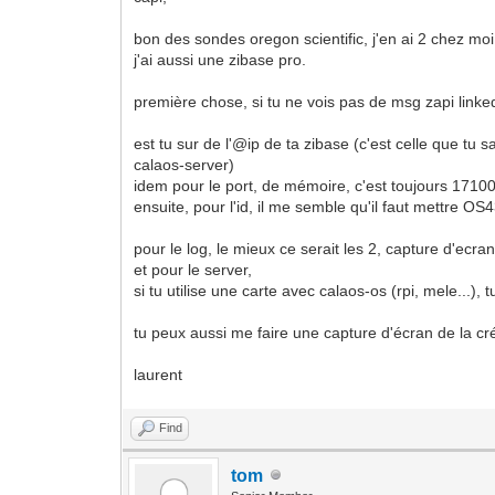
bon des sondes oregon scientific, j'en ai 2 chez moi 
j'ai aussi une zibase pro.
première chose, si tu ne vois pas de msg zapi linked
est tu sur de l'@ip de ta zibase (c'est celle que tu 
calaos-server)
idem pour le port, de mémoire, c'est toujours 1710
ensuite, pour l'id, il me semble qu'il faut mettre OS
pour le log, le mieux ce serait les 2, capture d'ecr
et pour le server,
si tu utilise une carte avec calaos-os (rpi, mele...), 
tu peux aussi me faire une capture d'écran de la cré
laurent
Find
tom