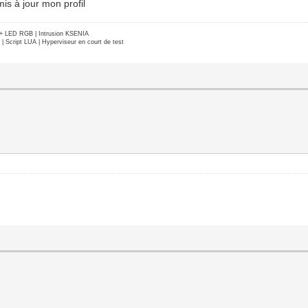
is à jour mon profil
e + LED RGB | Intrusion KSENIA
Script LUA | Hyperviseur en court de test