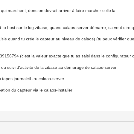
qui marchent, donc on devrait arriver à faire marcher celle la...
 to host sur le log zibase, quand calaos-server démarre, ca veut dire qu
saisie quand tu crée le capteur au niveau de calaos) (tu peux vérifier qu
0
439156794 (c'est la valeur exacte que tu as saisi dans le configurateur 
an du suivi d'activité de la zibase au démarage de calaos-server
tu tapes journalctl -ru calaos-server.
ation du capteur via le calaos-installer