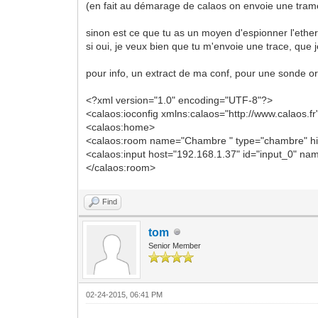
/etc/calaos/rules.xml...
(en fait au démarage de calaos on envoie une trame
Feb 20 14:37:20 nuc calaos_server[503]:
Feb 20 14:37:20 nuc calaos_server[503]:
sinon est ce que tu as un moyen d'espionner l'ether
clock... DONE
si oui, je veux bien que tu m'envoie une trace, que 
Feb 20 14:37:20 nuc calaos_server[503]:
0
pour info, un extract de ma conf, pour une sonde oreg
<?xml version="1.0" encoding="UTF-8"?>
<calaos:ioconfig xmlns:calaos="http://www.calaos.fr
<calaos:home>
<calaos:room name="Chambre " type="chambre" hi
<calaos:input host="192.168.1.37" id="input_0" 
</calaos:room>
Find
tom
Senior Member
02-24-2015, 06:41 PM