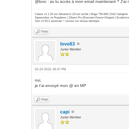
@lovo : as tu accès à mon email maintenant ? J'ai m
Calaos v1.1.20 sur Advantech | Ecran tactile | Wago 750-849 | DALI halogèn
Squeezebox on Raspberry | Zibase Pro (Enocean+Zwave+Oregon) | Ecodevice | 
Test v2 RC2 automate + serveur sur réseau identique
Find
lovo63
Junior Member
02-24-2015, 06:47 PM
oui,
je t'ai envoyé mon @ en MP
Find
capi
Junior Member