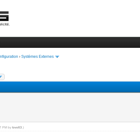
onfiguration
›
Systèmes Externes
:17 PM by
lovo63
.)