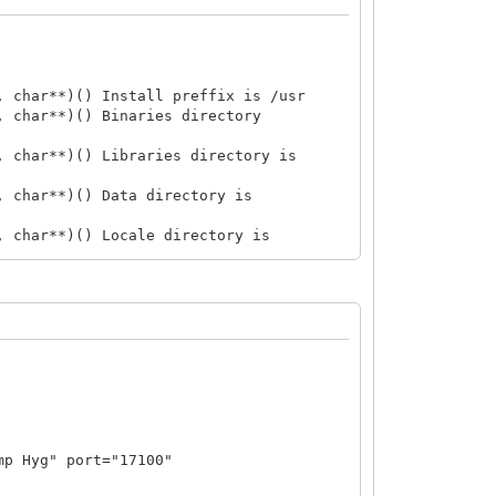
, char**)() Install preffix is /usr
, char**)() Binaries directory
, char**)() Libraries directory is
, char**)() Data directory is
, char**)() Locale directory is
nfigOptions(char*, char*, bool)() Using
nfigOptions(char*, char*, bool)() Using
() safety check failed: hash == NULL
::Config::loadStateCache()() States
ase(Params&)() IOBASE
utAnalog::InputAnalog(Params&)()
 Hyg" port="17100"
t*