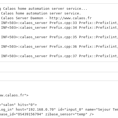
g Calaos home automation server service...
 Calaos home automation server service.
 Calaos Server Daemon - http://www.calaos.fr
 INF<503>:calaos_server Prefix.cpp:33 Prefix::Prefix(int
 INF<503>:calaos_server Prefix.cpp:34 Prefix::Prefix(int
 INF<503>:calaos_server Prefix.cpp:35 Prefix::Prefix(int
 INF<503>:calaos_server Prefix.cpp:36 Prefix::Prefix(int
 INF<503>:calaos_server Prefix.cpp:37 Prefix::Prefix(int
 INF<503>:calaos_server Utils.cpp:505 void Utils::initCo
 INF<503>:calaos_server Utils.cpp:506 void Utils::initCo
 ERR<503>: eina_hash.c:1297 eina_hash_iterator_tuple_new
 INF<503>:calaos_server CalaosConfig.cpp:308 void Calaos
ww.calaos.fr">
 INF<503>:calaos_input ./IOBase.h:41 Calaos::IOBase::IOB
 INF<503>:calaos_input IO/InputAnalog.cpp:40 Calaos::Inp
salon" hits="0">
host="192.168.0.70" id="input_0" name="Sejour Temp
 INF<503>:calaos_server IO/IOFactory.cpp:70 Calaos::Inpu
base_id="OS439156794" zibase_sensor="temp" />
ing, Params&)() zibaseanalogin: Ok