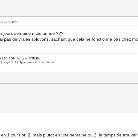
:40 PM by
tom
.)
en jours semaine mois année ???
i pas de vraies solutions, sachant que cela ne fonctionne pas chez moi 
e + LED RGB | Intrusion KSENIA
Script LUA | Hyperviseur en court de test
 ca en 1 jours ou 2, mais plutot en une semaine ou 2, le temps de trouver