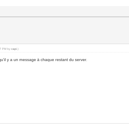
:57 PM by
capi
.)
u'il y a un message à chaque restant du server.