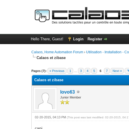
Hello There, Guest!
Login
Register
Calaos, Home Automation Forum
›
Utilisation - Installation - C
Calaos et zibase
0 Vote(s) - 0 Average
1
2
3
4
5
Pages (7):
« Previous
1
…
3
4
5
6
7
Next »
Calaos et zibase
lovo63
Junior Member
02-20-2015, 04:13 PM
(This post was last modified: 02-20-2015, 04
capi,