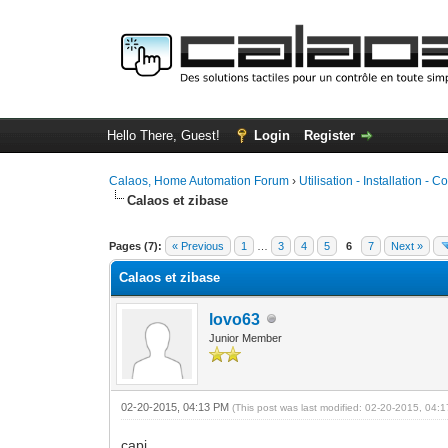
Hello There, Guest!
Login
Register
Calaos, Home Automation Forum
›
Utilisation - Installation - C
Calaos et zibase
0 Vote(s) - 0 Average
1
2
3
4
5
Pages (7):
« Previous
1
…
3
4
5
6
7
Next »
Calaos et zibase
lovo63
Junior Member
02-20-2015, 04:13 PM
(This post was last modified: 02-20-2015, 04
capi,