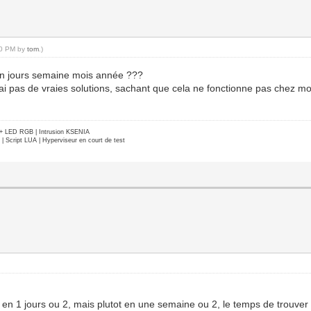
:40 PM by
tom
.)
en jours semaine mois année ???
i pas de vraies solutions, sachant que cela ne fonctionne pas chez moi 
e + LED RGB | Intrusion KSENIA
Script LUA | Hyperviseur en court de test
 ca en 1 jours ou 2, mais plutot en une semaine ou 2, le temps de trouver