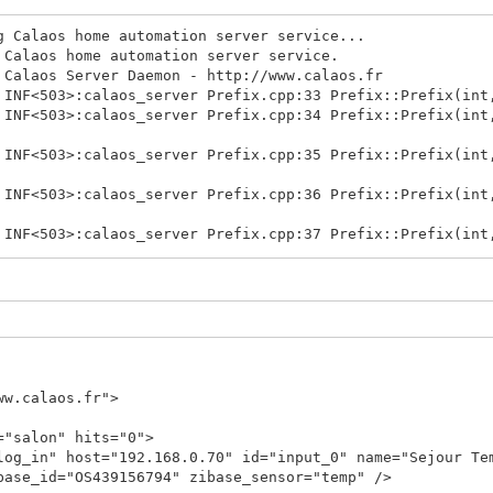
g Calaos home automation server service...
 Calaos home automation server service.
 Calaos Server Daemon - http://www.calaos.fr
 INF<503>:calaos_server Prefix.cpp:33 Prefix::Prefix(int
 INF<503>:calaos_server Prefix.cpp:34 Prefix::Prefix(int
 INF<503>:calaos_server Prefix.cpp:35 Prefix::Prefix(int
 INF<503>:calaos_server Prefix.cpp:36 Prefix::Prefix(int
 INF<503>:calaos_server Prefix.cpp:37 Prefix::Prefix(int
 INF<503>:calaos_server Utils.cpp:505 void Utils::initCo
 INF<503>:calaos_server Utils.cpp:506 void Utils::initCo
 ERR<503>: eina_hash.c:1297 eina_hash_iterator_tuple_new
 INF<503>:calaos_server CalaosConfig.cpp:308 void Calaos
ww.calaos.fr">
 INF<503>:calaos_input ./IOBase.h:41 Calaos::IOBase::IOB
 INF<503>:calaos_input IO/InputAnalog.cpp:40 Calaos::Inp
salon" hits="0">
host="192.168.0.70" id="input_0" name="Sejour Temp
 INF<503>:calaos_server IO/IOFactory.cpp:70 Calaos::Inpu
base_id="OS439156794" zibase_sensor="temp" />
ing, Params&)() zibaseanalogin: Ok