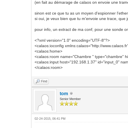
/etc/calaos/rules.xml...
(en fait au démarage de calaos on envoie une trame
Feb 20 14:37:20 nuc calaos_server[503]:
Feb 20 14:37:20 nuc calaos_server[503]:
sinon est ce que tu as un moyen d'espionner l'ether
clock... DONE
si oui, je veux bien que tu m'envoie une trace, que 
Feb 20 14:37:20 nuc calaos_server[503]:
0
pour info, un extract de ma conf, pour une sonde oreg
<?xml version="1.0" encoding="UTF-8"?>
<calaos:ioconfig xmlns:calaos="http://www.calaos.fr
<calaos:home>
<calaos:room name="Chambre " type="chambre" hi
<calaos:input host="192.168.1.37" id="input_0" 
</calaos:room>
Find
tom
Senior Member
02-24-2015, 06:41 PM