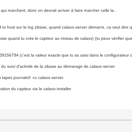
qui marchent, donc on devrait arriver à faire marcher celle la...
 to host sur le log zibase, quand calaos-server démarre, ca veut dire qu
saisie quand tu crée le capteur au niveau de calaos) (tu peux vérifier qu
0
439156794 (c'est la valeur exacte que tu as saisi dans le configurateur 
an du suivi d'activité de la zibase au démarage de calaos-server
tu tapes journalctl -ru calaos-server.
ation du capteur via le calaos-installer