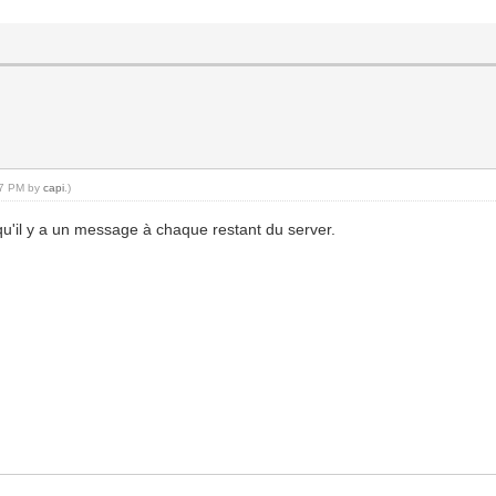
:57 PM by
capi
.)
u'il y a un message à chaque restant du server.