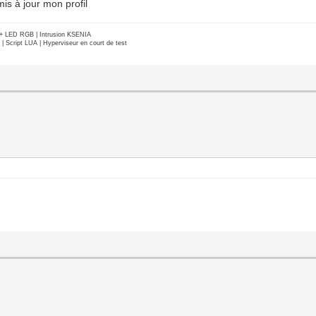
is à jour mon profil
e + LED RGB | Intrusion KSENIA
Script LUA | Hyperviseur en court de test