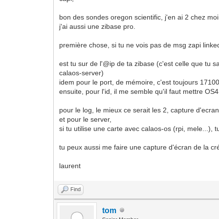
bon des sondes oregon scientific, j'en ai 2 chez moi 
j'ai aussi une zibase pro.
première chose, si tu ne vois pas de msg zapi linked
est tu sur de l'@ip de ta zibase (c'est celle que tu 
calaos-server)
idem pour le port, de mémoire, c'est toujours 1710
ensuite, pour l'id, il me semble qu'il faut mettre OS
pour le log, le mieux ce serait les 2, capture d'ecr
et pour le server,
si tu utilise une carte avec calaos-os (rpi, mele...), 
tu peux aussi me faire une capture d'écran de la cré
laurent
Find
tom