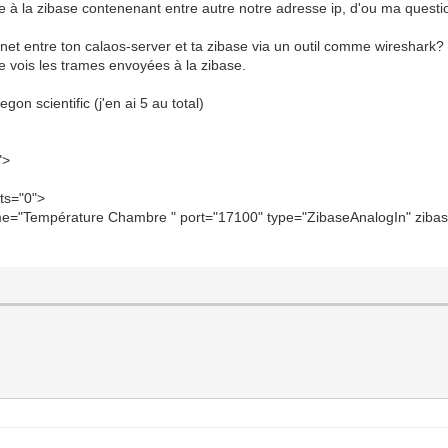
 à la zibase contenenant entre autre notre adresse ip, d'ou ma questi
 INF<503>:calaos_server CalaosConfig.cpp:264 void Calaos
 INF<503>:calaos_server NTPClock.cpp:197 void NTPClock::
net entre ton calaos-server et ta zibase via un outil comme wireshark?
je vois les trames envoyées à la zibase.
 INF<503>:calaos_input IO/InputAnalog.cpp:97 void Calaos
on scientific (j'en ai 5 au total)
">
ts="0">
name="Température Chambre " port="17100" type="ZibaseAnalogIn" zi