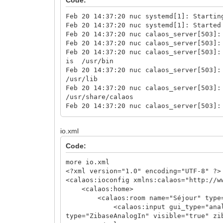
Feb 20 14:37:20 nuc systemd[1]: Startin
Feb 20 14:37:20 nuc systemd[1]: Started
Feb 20 14:37:20 nuc calaos_server[503]:
Feb 20 14:37:20 nuc calaos_server[503]:
Feb 20 14:37:20 nuc calaos_server[503]:
is /usr/bin
Feb 20 14:37:20 nuc calaos_server[503]:
/usr/lib
Feb 20 14:37:20 nuc calaos_server[503]:
/usr/share/calaos
Feb 20 14:37:20 nuc calaos_server[503]:
/usr/share/locale
Feb 20 14:37:20 nuc calaos_server[503]:
io.xml
config path: /etc/calaos/
Feb 20 14:37:20 nuc calaos_server[503]:
Code:
cache path: /home/root/.cache/calaos/
Feb 20 14:37:20 nuc calaos_server[503]:
more io.xml
Feb 20 14:37:20 nuc calaos_server[503]:
<?xml version="1.0" encoding="UTF-8" ?>
cache read successfully.
<calaos:ioconfig xmlns:calaos="http://w
Feb 20 14:37:20 nuc calaos_server[503]:
<calaos:home>
Feb 20 14:37:20 nuc calaos_server[503]:
<calaos:room name="Séjour" type="
input_0: Ok
<calaos:input gui_type="analog_in" 
Feb 20 14:37:20 nuc calaos_server[503]:
type="ZibaseAnalogIn" visible="true" zi
Calaos::IOFactory::CreateInput(std::str