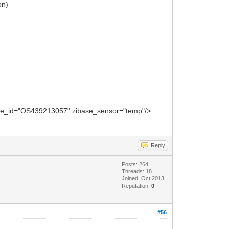
on)
::Config::SaveConfigRule()() Done.
Handle2()() NTPClock: Updating
::InputAnalog::emitChange()() input_1:
base_id="OS439213057" zibase_sensor="temp"/>
Reply
Posts: 264
Threads: 18
Joined: Oct 2013
Reputation:
0
#56