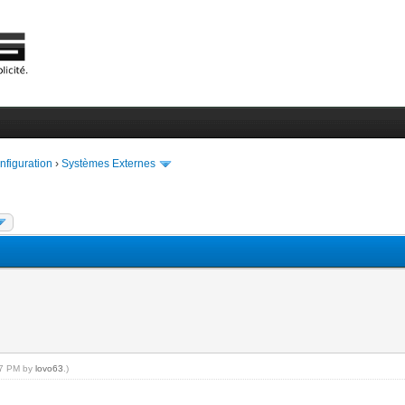
onfiguration
›
Systèmes Externes
:17 PM by
lovo63
.)