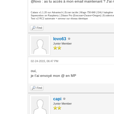
@lovo : as tu accès à mon email maintenant ? J'ai m
Calaos v1.1.20 sur Advantech | Ecran tactile | Wago 750-849 | DALI halogèn
Squeezebox on Raspberry | Zibase Pro (Enocean+Zwave+Oregon) | Ecodevice | 
Test v2 RC2 automate + serveur sur réseau identique
Find
lovo63
Junior Member
02-24-2015, 06:47 PM
oui,
je t'ai envoyé mon @ en MP
Find
capi
Junior Member