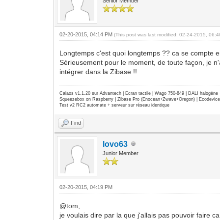
Senior Member
02-20-2015, 04:14 PM
(This post was last modified: 02-24-2015, 06
Longtemps c'est quoi longtemps ?? ca se compte 
Sérieusement pour le moment, de toute façon, je n'a
intégrer dans la Zibase !!
Calaos v1.1.20 sur Advantech | Ecran tactile | Wago 750-849 | DALI halogèn
Squeezebox on Raspberry | Zibase Pro (Enocean+Zwave+Oregon) | Ecodevice | 
Test v2 RC2 automate + serveur sur réseau identique
Find
lovo63
Junior Member
02-20-2015, 04:19 PM
@tom,
je voulais dire par la que j'allais pas pouvoir faire