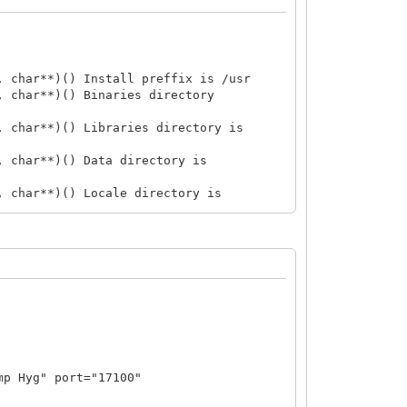
, char**)() Install preffix is /usr
, char**)() Binaries directory
, char**)() Libraries directory is
, char**)() Data directory is
, char**)() Locale directory is
nfigOptions(char*, char*, bool)() Using
nfigOptions(char*, char*, bool)() Using
() safety check failed: hash == NULL
::Config::loadStateCache()() States
ase(Params&)() IOBASE
utAnalog::InputAnalog(Params&)()
 Hyg" port="17100"
t*