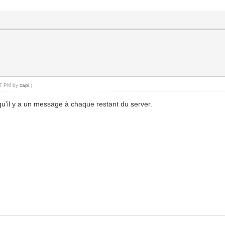
:57 PM by
capi
.)
u'il y a un message à chaque restant du server.