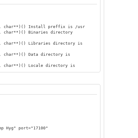
, char**)() Install preffix is /usr
, char**)() Binaries directory
, char**)() Libraries directory is
, char**)() Data directory is
, char**)() Locale directory is
nfigOptions(char*, char*, bool)() Using
nfigOptions(char*, char*, bool)() Using
() safety check failed: hash == NULL
::Config::loadStateCache()() States
ase(Params&)() IOBASE
utAnalog::InputAnalog(Params&)()
 Hyg" port="17100"
t*