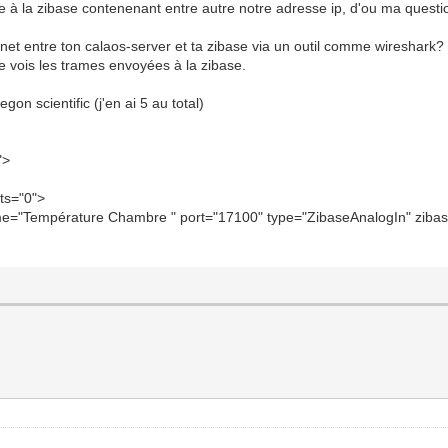
 à la zibase contenenant entre autre notre adresse ip, d'ou ma questi
 INF<503>:calaos_server CalaosConfig.cpp:264 void Calaos
 INF<503>:calaos_server NTPClock.cpp:197 void NTPClock::
net entre ton calaos-server et ta zibase via un outil comme wireshark?
je vois les trames envoyées à la zibase.
 INF<503>:calaos_input IO/InputAnalog.cpp:97 void Calaos
on scientific (j'en ai 5 au total)
">
ts="0">
name="Température Chambre " port="17100" type="ZibaseAnalogIn" zi