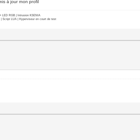
is à jour mon profil
e + LED RGB | Intrusion KSENIA
Script LUA | Hyperviseur en court de test