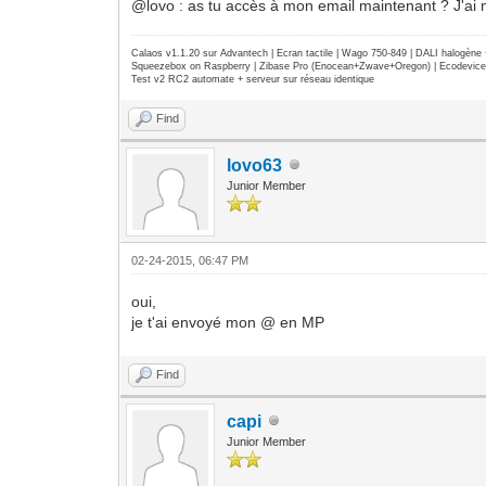
@lovo : as tu accès à mon email maintenant ? J'ai m
Calaos v1.1.20 sur Advantech | Ecran tactile | Wago 750-849 | DALI halogèn
Squeezebox on Raspberry | Zibase Pro (Enocean+Zwave+Oregon) | Ecodevice | 
Test v2 RC2 automate + serveur sur réseau identique
Find
lovo63
Junior Member
02-24-2015, 06:47 PM
oui,
je t'ai envoyé mon @ en MP
Find
capi
Junior Member