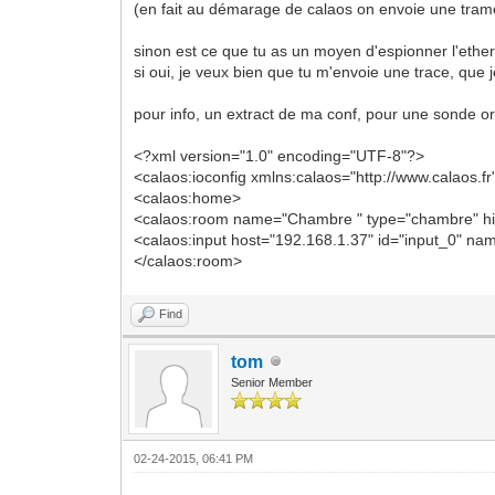
/etc/calaos/rules.xml...
(en fait au démarage de calaos on envoie une trame
Feb 20 14:37:20 nuc calaos_server[503]:
Feb 20 14:37:20 nuc calaos_server[503]:
sinon est ce que tu as un moyen d'espionner l'ether
clock... DONE
si oui, je veux bien que tu m'envoie une trace, que 
Feb 20 14:37:20 nuc calaos_server[503]:
0
pour info, un extract de ma conf, pour une sonde oreg
<?xml version="1.0" encoding="UTF-8"?>
<calaos:ioconfig xmlns:calaos="http://www.calaos.fr
<calaos:home>
<calaos:room name="Chambre " type="chambre" hi
<calaos:input host="192.168.1.37" id="input_0" 
</calaos:room>
Find
tom
Senior Member
02-24-2015, 06:41 PM