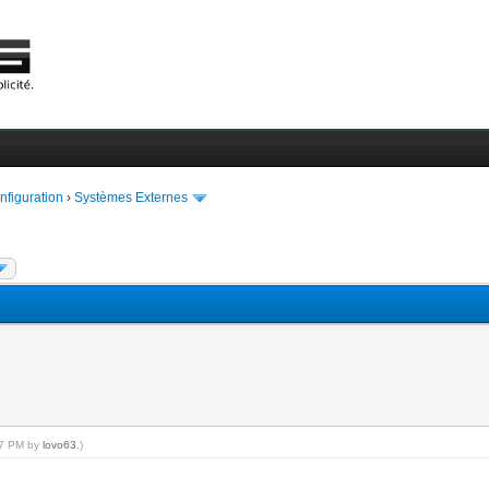
onfiguration
›
Systèmes Externes
:17 PM by
lovo63
.)