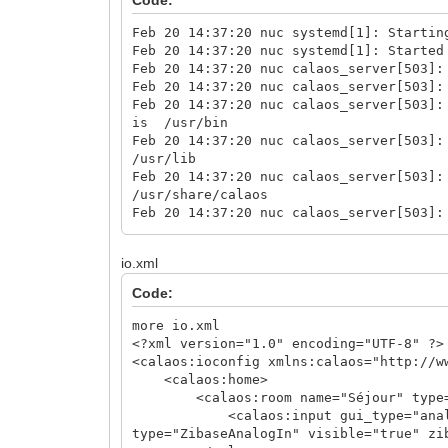
Feb 20 14:37:20 nuc systemd[1]: Startin
Feb 20 14:37:20 nuc systemd[1]: Started
Feb 20 14:37:20 nuc calaos_server[503]:
Feb 20 14:37:20 nuc calaos_server[503]:
Feb 20 14:37:20 nuc calaos_server[503]:
is /usr/bin
Feb 20 14:37:20 nuc calaos_server[503]:
/usr/lib
Feb 20 14:37:20 nuc calaos_server[503]:
/usr/share/calaos
Feb 20 14:37:20 nuc calaos_server[503]:
/usr/share/locale
Feb 20 14:37:20 nuc calaos_server[503]:
io.xml
config path: /etc/calaos/
Feb 20 14:37:20 nuc calaos_server[503]:
Code:
cache path: /home/root/.cache/calaos/
Feb 20 14:37:20 nuc calaos_server[503]:
more io.xml
Feb 20 14:37:20 nuc calaos_server[503]:
<?xml version="1.0" encoding="UTF-8" ?>
cache read successfully.
<calaos:ioconfig xmlns:calaos="http://w
Feb 20 14:37:20 nuc calaos_server[503]:
<calaos:home>
Feb 20 14:37:20 nuc calaos_server[503]:
<calaos:room name="Séjour" type="
input_0: Ok
<calaos:input gui_type="analog_in" 
Feb 20 14:37:20 nuc calaos_server[503]:
type="ZibaseAnalogIn" visible="true" zi
Calaos::IOFactory::CreateInput(std::str