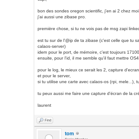
bon des sondes oregon scientific, j'en ai 2 chez moi 
j'ai aussi une zibase pro.
première chose, si tu ne vois pas de msg zapi linked
est tu sur de l'@ip de ta zibase (c'est celle que tu 
calaos-server)
idem pour le port, de mémoire, c'est toujours 1710
ensuite, pour l'id, il me semble qu'il faut mettre OS
pour le log, le mieux ce serait les 2, capture d'ecr
et pour le server,
si tu utilise une carte avec calaos-os (rpi, mele...), 
tu peux aussi me faire une capture d'écran de la cré
laurent
Find
tom