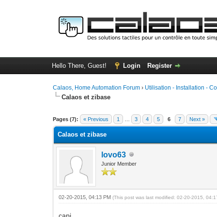
Hello There, Guest!
Login
Register
Calaos, Home Automation Forum
›
Utilisation - Installation - C
Calaos et zibase
0 Vote(s) - 0 Average
1
2
3
4
5
Pages (7):
« Previous
1
…
3
4
5
6
7
Next »
Calaos et zibase
lovo63
Junior Member
02-20-2015, 04:13 PM
(This post was last modified: 02-20-2015, 04
capi,