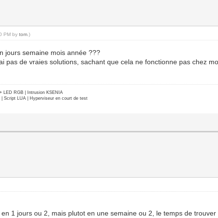
:40 PM by
tom
.)
en jours semaine mois année ???
i pas de vraies solutions, sachant que cela ne fonctionne pas chez moi 
e + LED RGB | Intrusion KSENIA
Script LUA | Hyperviseur en court de test
 ca en 1 jours ou 2, mais plutot en une semaine ou 2, le temps de trouver