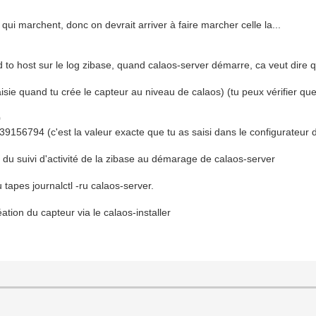
qui marchent, donc on devrait arriver à faire marcher celle la...
 to host sur le log zibase, quand calaos-server démarre, ca veut dire qu
saisie quand tu crée le capteur au niveau de calaos) (tu peux vérifier qu
0
439156794 (c'est la valeur exacte que tu as saisi dans le configurateur 
an du suivi d'activité de la zibase au démarage de calaos-server
tu tapes journalctl -ru calaos-server.
ation du capteur via le calaos-installer