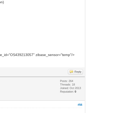
on)
::Config::SaveConfigRule()() Done.
Handle2()() NTPClock: Updating
::InputAnalog::emitChange()() input_1:
base_id="OS439213057" zibase_sensor="temp"/>
Reply
Posts: 264
Threads: 18
Joined: Oct 2013
Reputation:
0
#56