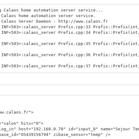
g Calaos home automation server service...
 Calaos home automation server service.
 Calaos Server Daemon - http://www.calaos.fr
 INF<503>:calaos_server Prefix.cpp:33 Prefix::Prefix(int
 INF<503>:calaos_server Prefix.cpp:34 Prefix::Prefix(int
 INF<503>:calaos_server Prefix.cpp:35 Prefix::Prefix(int
 INF<503>:calaos_server Prefix.cpp:36 Prefix::Prefix(int
 INF<503>:calaos_server Prefix.cpp:37 Prefix::Prefix(int
 INF<503>:calaos_server Utils.cpp:505 void Utils::initCo
 INF<503>:calaos_server Utils.cpp:506 void Utils::initCo
 ERR<503>: eina_hash.c:1297 eina_hash_iterator_tuple_new
 INF<503>:calaos_server CalaosConfig.cpp:308 void Calaos
ww.calaos.fr">
 INF<503>:calaos_input ./IOBase.h:41 Calaos::IOBase::IOB
 INF<503>:calaos_input IO/InputAnalog.cpp:40 Calaos::Inp
salon" hits="0">
host="192.168.0.70" id="input_0" name="Sejour Temp
 INF<503>:calaos_server IO/IOFactory.cpp:70 Calaos::Inpu
base_id="OS439156794" zibase_sensor="temp" />
ing, Params&)() zibaseanalogin: Ok