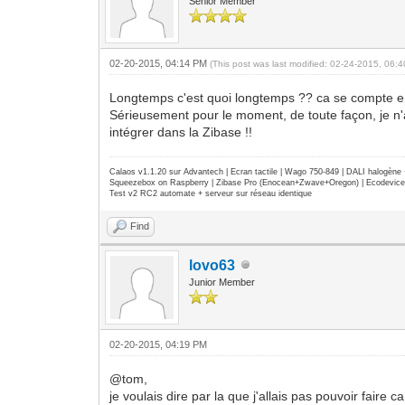
Senior Member
02-20-2015, 04:14 PM
(This post was last modified: 02-24-2015, 06
Longtemps c'est quoi longtemps ?? ca se compte 
Sérieusement pour le moment, de toute façon, je n'a
intégrer dans la Zibase !!
Calaos v1.1.20 sur Advantech | Ecran tactile | Wago 750-849 | DALI halogèn
Squeezebox on Raspberry | Zibase Pro (Enocean+Zwave+Oregon) | Ecodevice | 
Test v2 RC2 automate + serveur sur réseau identique
Find
lovo63
Junior Member
02-20-2015, 04:19 PM
@tom,
je voulais dire par la que j'allais pas pouvoir faire