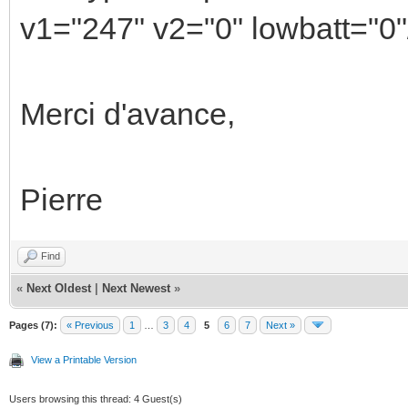
v1="247" v2="0" lowbatt="0"
Merci d'avance,
Pierre
Find
«
Next Oldest
|
Next Newest
»
Pages (7):
« Previous
1
…
3
4
5
6
7
Next »
View a Printable Version
Users browsing this thread: 4 Guest(s)