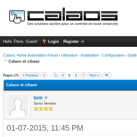
Hello There, Guest!
Login
Register
Calaos, Home Automation Forum
›
Utilisation - Installation - Configuration
›
Systè
Calaos et zibase
ge
Pages (7):
« Previous
1
…
3
4
5
6
7
Next »
Calaos et zibase
tom
Senior Member
01-07-2015, 11:45 PM