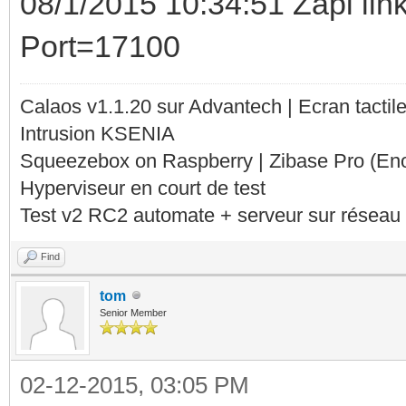
08/1/2015 10:34:51 Zapi li
Port=17100
Calaos v1.1.20 sur Advantech | Ecran tacti
Intrusion KSENIA
Squeezebox on Raspberry | Zibase Pro (En
Hyperviseur en court de test
Test v2 RC2 automate + serveur sur réseau 
Find
tom
Senior Member
02-12-2015, 03:05 PM