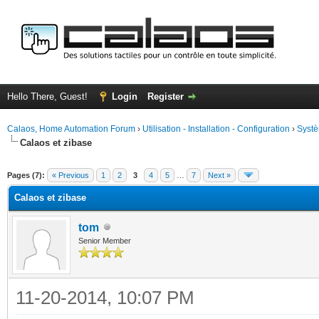
Hello There, Guest!
Login
Register
Calaos, Home Automation Forum
›
Utilisation - Installation - Configuration
›
Systè
Calaos et zibase
ge
Pages (7):
« Previous
1
2
3
4
5
…
7
Next »
Calaos et zibase
tom
Senior Member
11-20-2014, 10:07 PM