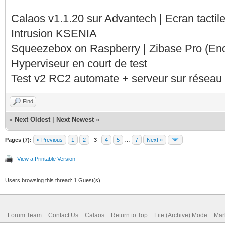
Calaos v1.1.20 sur Advantech | Ecran tacti
Intrusion KSENIA
Squeezebox on Raspberry | Zibase Pro (En
Hyperviseur en court de test
Test v2 RC2 automate + serveur sur réseau 
Find
«
Next Oldest
|
Next Newest
»
Pages (7):
« Previous
1
2
3
4
5
…
7
Next »
View a Printable Version
Users browsing this thread: 1 Guest(s)
Forum Team
Contact Us
Calaos
Return to Top
Lite (Archive) Mode
Mar