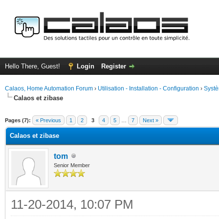
Hello There, Guest!
Login
Register
Calaos, Home Automation Forum
›
Utilisation - Installation - Configuration
›
Systè
Calaos et zibase
ge
Pages (7):
« Previous
1
2
3
4
5
…
7
Next »
Calaos et zibase
tom
Senior Member
11-20-2014, 10:07 PM