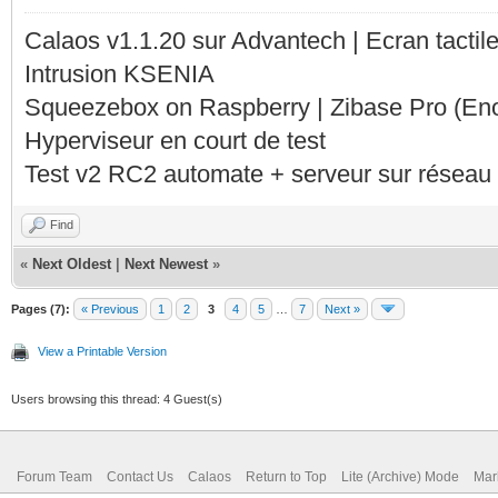
Calaos v1.1.20 sur Advantech | Ecran tacti
Intrusion KSENIA
Squeezebox on Raspberry | Zibase Pro (En
Hyperviseur en court de test
Test v2 RC2 automate + serveur sur réseau 
Find
«
Next Oldest
|
Next Newest
»
Pages (7):
« Previous
1
2
3
4
5
…
7
Next »
View a Printable Version
Users browsing this thread: 4 Guest(s)
Forum Team
Contact Us
Calaos
Return to Top
Lite (Archive) Mode
Mar