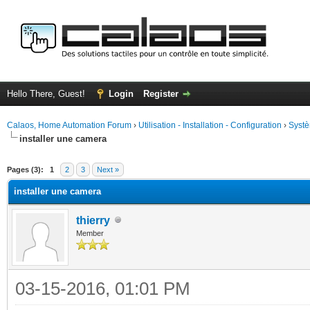
Hello There, Guest!
Login
Register
Calaos, Home Automation Forum
›
Utilisation - Installation - Configuration
›
Systè
installer une camera
ge
Pages (3):
1
2
3
Next »
installer une camera
thierry
Member
03-15-2016, 01:01 PM