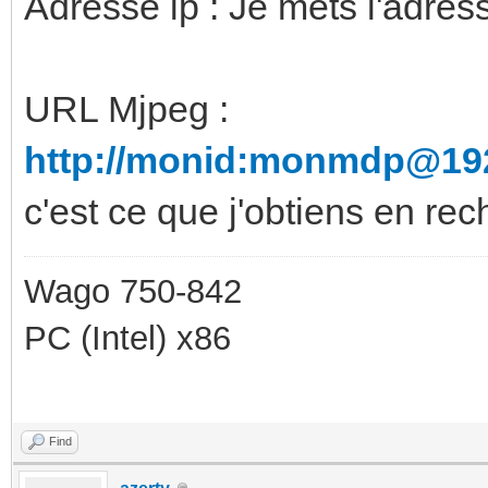
Adresse ip : Je mets l'adre
URL Mjpeg :
http://monid:monmdp@192.
c'est ce que j'obtiens en rec
Wago 750-842
PC (Intel) x86
Find