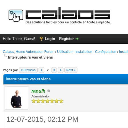
Hello There, Guest!
Login
Register
Calaos, Home Automation Forum
›
Utilisation - Installation - Configuration
›
Insta
Interrupteurs vas et viens
ge
Pages (4):
« Previous
1
2
3
4
Next »
Interrupteurs vas et viens
raoulh
Administrator
12-07-2015, 02:12 PM