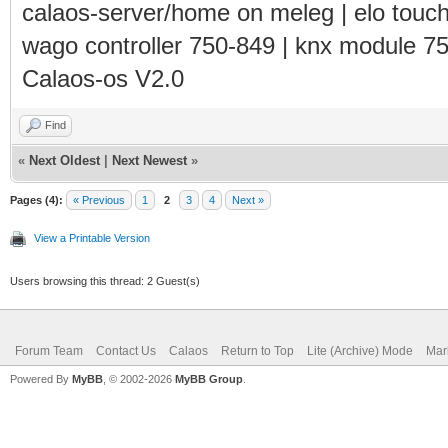
calaos-server/home on meleg | elo touc
wago controller 750-849 | knx module 7
Calaos-os V2.0
Find
«
Next Oldest
|
Next Newest
»
Pages (4):
« Previous
1
2
3
4
Next »
View a Printable Version
Users browsing this thread: 2 Guest(s)
Forum Team
Contact Us
Calaos
Return to Top
Lite (Archive) Mode
Mar
Powered By
MyBB
, © 2002-2026
MyBB Group
.