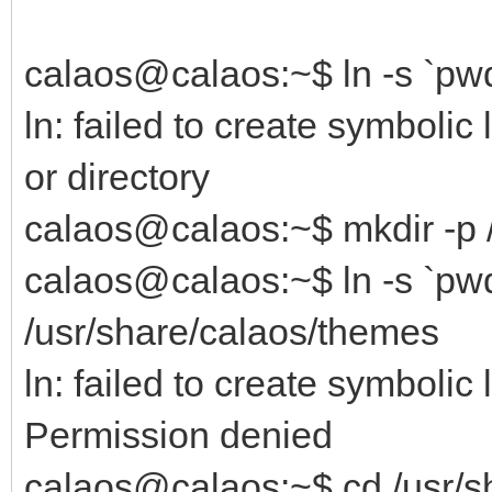
calaos@calaos:~$ ln -s `pwd
ln: failed to create symbolic 
or directory
calaos@calaos:~$ mkdir -p 
calaos@calaos:~$ ln -s `pwd
/usr/share/calaos/themes
ln: failed to create symbolic
Permission denied
calaos@calaos:~$ cd /usr/s