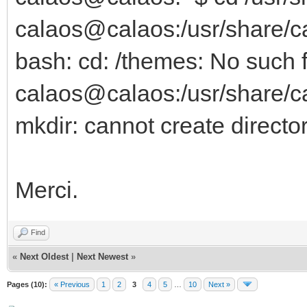
calaos@calaos:/usr/share/c
bash: cd: /themes: No such fi
calaos@calaos:/usr/share/c
mkdir: cannot create directo
Merci.
Find
«
Next Oldest
|
Next Newest
»
Pages (10):
« Previous
1
2
3
4
5
…
10
Next »