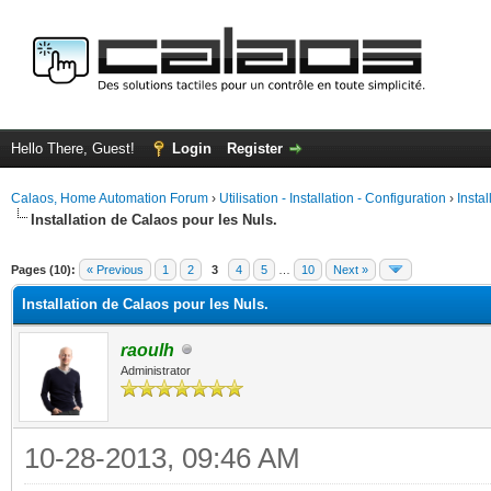
Hello There, Guest!
Login
Register
Calaos, Home Automation Forum
›
Utilisation - Installation - Configuration
›
Insta
Installation de Calaos pour les Nuls.
ge
Pages (10):
« Previous
1
2
3
4
5
…
10
Next »
Installation de Calaos pour les Nuls.
raoulh
Administrator
10-28-2013, 09:46 AM