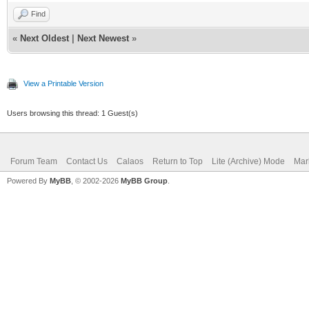
Find
«
Next Oldest
|
Next Newest
»
View a Printable Version
Users browsing this thread: 1 Guest(s)
Forum Team
Contact Us
Calaos
Return to Top
Lite (Archive) Mode
Mar
Powered By
MyBB
, © 2002-2026
MyBB Group
.