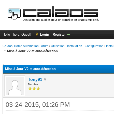
Hello There, Guest!
Login
Register
Calaos, Home Automation Forum
›
Utilisation - Installation - Configuration
›
Insta
Mise à Jour V2 et auto-détection
ge
Mise à Jour V2 et auto-détection
Tony91
Member
03-24-2015, 01:26 PM