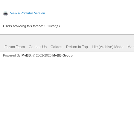
View a Printable Version
Users browsing this thread: 1 Guest(s)
Forum Team
Contact Us
Calaos
Return to Top
Lite (Archive) Mode
Mar
Powered By
MyBB
, © 2002-2026
MyBB Group
.