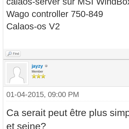
calaos-server sur MSI WindBo
Wago controller 750-849
Calaos-os V2
Find
jayzy
Member
01-04-2015, 09:00 PM
Ca serait peut être plus sim
et seine?