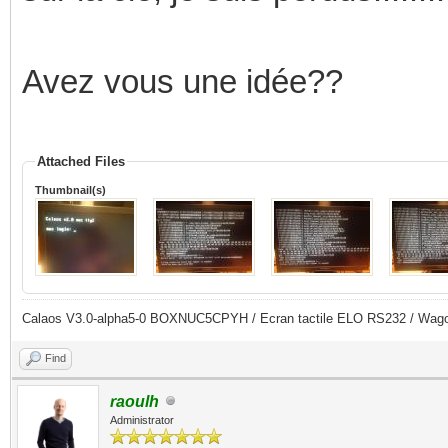
Avez vous une idée??
Attached Files
Thumbnail(s)
Calaos V3.0-alpha5-0 BOXNUC5CPYH / Ecran tactile ELO RS232 / Wago
Find
raoulh
Administrator