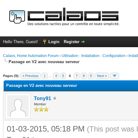
Hello There, Guest!
Login
Register
Calaos, Home Automation Forum
›
Utilisation - Installation - Configuration
›
Insta
Passage en V2 avec nouveau serveur
ge
Pages (9):
« Previous
1
…
4
5
6
7
8
9
Next »
Passage en V2 avec nouveau serveur
Tony91
Member
01-03-2015, 05:18 PM
(This post was 