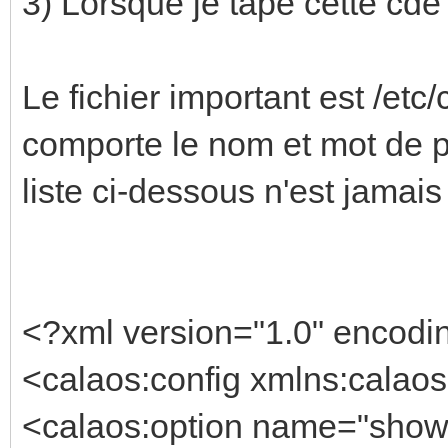
3) Lorsque je tape cette cde 
Le fichier important est /etc
comporte le nom et mot de pa
liste ci-dessous n'est jamai
<?xml version="1.0" encodi
<calaos:config xmlns:calaos
<calaos:option name="show_