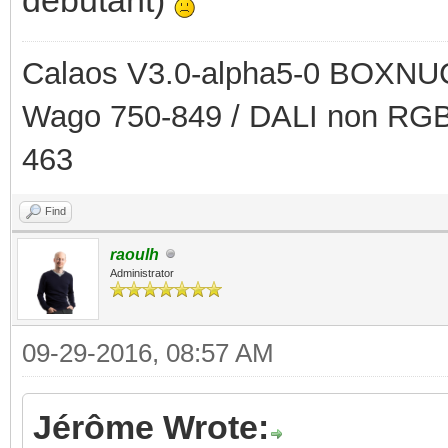
Calaos V3.0-alpha5-0 BOXNUC
Wago 750-849 / DALI non RGB
463
Find
raoulh
Administrator
09-29-2016, 08:57 AM
Jérôme Wrote: