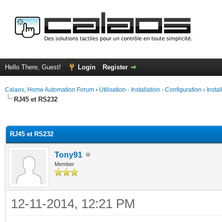
Hello There, Guest!
Login
Register
Calaos, Home Automation Forum
›
Utilisation - Installation - Configuration
›
Insta
RJ45 et RS232
ge
RJ45 et RS232
Tony91
Member
12-11-2014, 12:21 PM