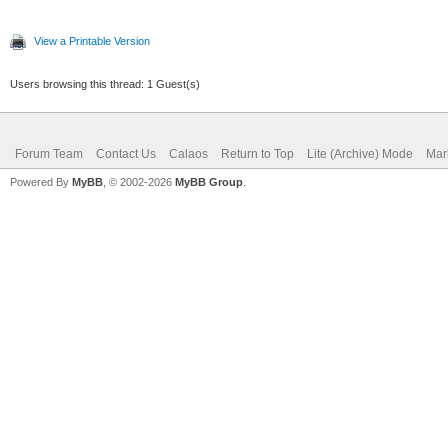
View a Printable Version
Users browsing this thread: 1 Guest(s)
Forum Team
Contact Us
Calaos
Return to Top
Lite (Archive) Mode
Mar
Powered By
MyBB
, © 2002-2026
MyBB Group
.