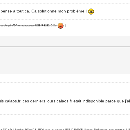
as pensé à tout ca. Ca solutionne mon problème !
avec Ampli VGA et adaptateur USB/RS232
Grillé
|
s calaos.fr, ces derniers jours calaos.fr etait indisponible parce que j
r 750-464 | Sondes 1Wire DS18B20 avec adaptateur USB DS9490R | Nodes MySensors avec gateway USB 