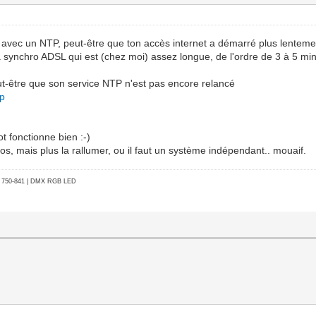
e avec un NTP, peut-être que ton accès internet a démarré plus lenteme
a synchro ADSL qui est (chez moi) assez longue, de l'ordre de 3 à 5 mi
eut-être que son service NTP n'est pas encore relancé
tp
t fonctionne bien :-)
s, mais plus la rallumer, ou il faut un système indépendant.. mouaif.
go 750-841 | DMX RGB LED