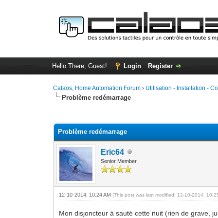
Hello There, Guest!
Login
Register
Calaos, Home Automation Forum
›
Utilisation - Installation - C
Problème redémarrage
0 Vote(s) - 0 Average
1
2
3
4
5
Problème redémarrage
Eric64
Senior Member
12-10-2014, 10:24 AM
(This post was last modified: 12-10-2014, 10:
Mon disjoncteur à sauté cette nuit (rien de grave, j