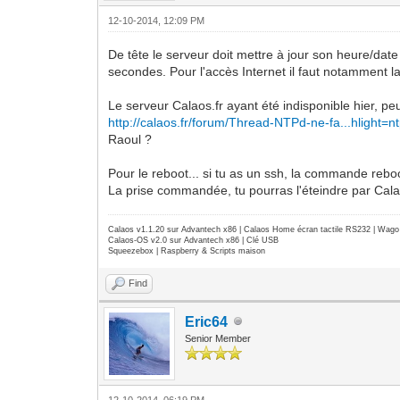
12-10-2014, 12:09 PM
De tête le serveur doit mettre à jour son heure/dat
secondes. Pour l'accès Internet il faut notamment l
Le serveur Calaos.fr ayant été indisponible hier, p
http://calaos.fr/forum/Thread-NTPd-ne-fa...hlight=n
Raoul ?
Pour le reboot... si tu as un ssh, la commande reboo
La prise commandée, tu pourras l'éteindre par Calao
Calaos v1.1.20 sur Advantech x86 | Calaos Home écran tactile RS232 | Wa
Calaos-OS v2.0 sur Advantech x86 | Clé USB
Squeezebox | Raspberry & Scripts maison
Find
Eric64
Senior Member
12-10-2014, 06:19 PM