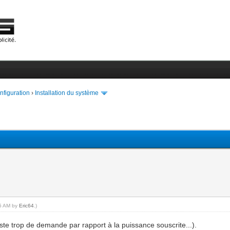
onfiguration
›
Installation du système
25 AM by
Eric64
.)
uste trop de demande par rapport à la puissance souscrite...).