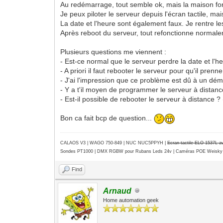
Au redémarrage, tout semble ok, mais la maison f
Je peux piloter le serveur depuis l'écran tactile, m
La date et l'heure sont également faux. Je rentre l
Après reboot du serveur, tout refonctionne normal
Plusieurs questions me viennent :
- Est-ce normal que le serveur perdre la date et l'
- A priori il faut rebooter le serveur pour qu'il pren
- J'ai l'impression que ce problème est dû à un déma
- Y a t'il moyen de programmer le serveur à distance
- Est-il possible de rebooter le serveur à distance ?
Bon ca fait bcp de question...
CALAOS V3 | WAGO 750-849 |
NUC NUC5PPYH
|
Ecran tactile ELO 1537L 
Sondes PT1000 | DMX RGBW pour Rubans Leds 24v | Caméras POE Weisky
Find
Arnaud
Home automation geek