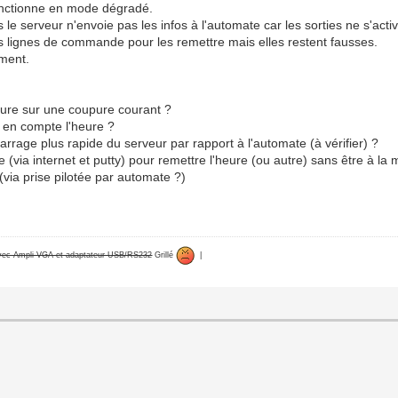
onctionne en mode dégradé.
ais le serveur n'envoie pas les infos à l'automate car les sorties ne s'
es lignes de commande pour les remettre mais elles restent fausses.
ement.
heure sur une coupure courant ?
ne en compte l'heure ?
rrage plus rapide du serveur par rapport à l'automate (à vérifier) ?
 (via internet et putty) pour remettre l'heure (ou autre) sans être à la
 (via prise pilotée par automate ?)
avec Ampli VGA et adaptateur USB/RS232
Grillé
|