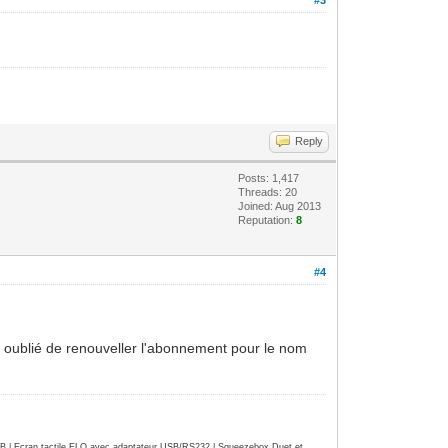
Reply
Posts: 1,417
Threads: 20
Joined: Aug 2013
Reputation:
8
#4
'ai oublié de renouveller l'abonnement pour le nom
| Ecran tactile ELO avec adaptateur USB/RS232 | Squeezebox Duet et