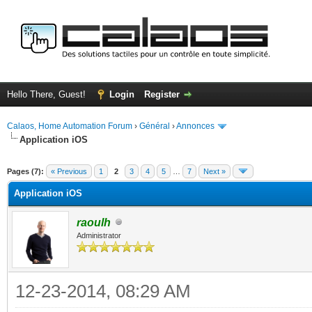
Hello There, Guest!
Login
Register
Calaos, Home Automation Forum
›
Général
›
Annonces
Application iOS
ge
Pages (7):
« Previous
1
2
3
4
5
…
7
Next »
Application iOS
raoulh
Administrator
12-23-2014, 08:29 AM