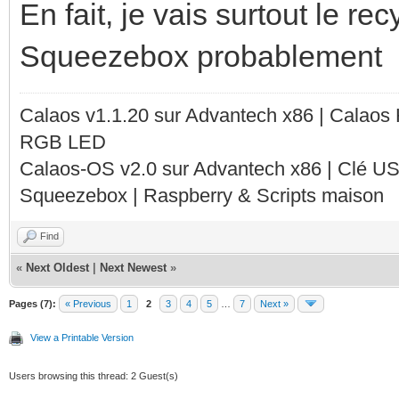
En fait, je vais surtout le r
Squeezebox probablement
Calaos v1.1.20 sur Advantech x86 | Calaos
RGB LED
Calaos-OS v2.0 sur Advantech x86 | Clé U
Squeezebox | Raspberry & Scripts maison
Find
«
Next Oldest
|
Next Newest
»
Pages (7):
« Previous
1
2
3
4
5
…
7
Next »
View a Printable Version
Users browsing this thread: 2 Guest(s)