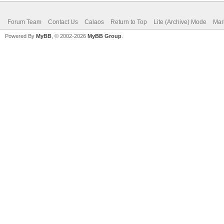
Forum Team
Contact Us
Calaos
Return to Top
Lite (Archive) Mode
Mar
Powered By
MyBB
, © 2002-2026
MyBB Group
.