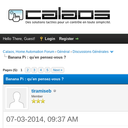
Hello There, Guest!
Login
Register
Calaos, Home Automation Forum
›
Général
›
Discussions Générales
Banana Pi : qu'en pensez-vous ?
ge
Pages (5):
1
2
3
4
5
Next »
Banana Pi : qu'en pensez-vous ?
tiramiseb
Member
07-03-2014, 09:37 AM