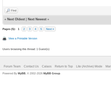
Find
«
Next Oldest
|
Next Newest
»
Pages (5):
1
2
3
4
5
Next »
View a Printable Version
Users browsing this thread: 1 Guest(s)
Forum Team
Contact Us
Calaos
Return to Top
Lite (Archive) Mode
Mar
Powered By
MyBB
, © 2002-2026
MyBB Group
.