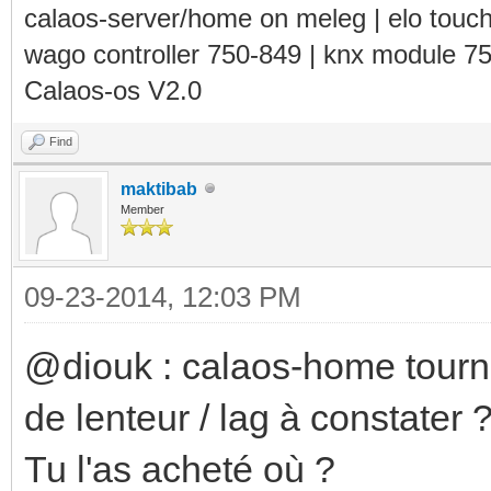
calaos-server/home on meleg | elo touc
wago controller 750-849 | knx module 7
Calaos-os V2.0
Find
maktibab
Member
09-23-2014, 12:03 PM
@diouk : calaos-home tourn
de lenteur / lag à constater 
Tu l'as acheté où ?