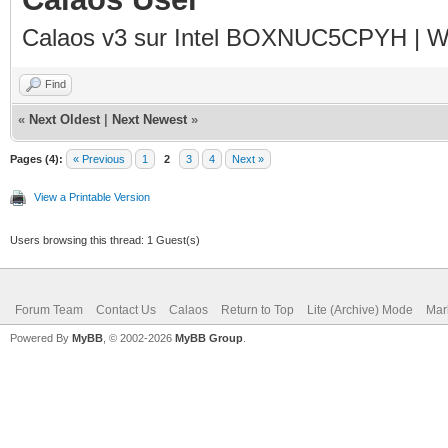
Calaos v3 sur Intel BOXNUC5CPYH | Wa
Find
«
Next Oldest
|
Next Newest
»
Pages (4):
« Previous
1
2
3
4
Next »
View a Printable Version
Users browsing this thread: 1 Guest(s)
Forum Team
Contact Us
Calaos
Return to Top
Lite (Archive) Mode
Mar
Powered By
MyBB
, © 2002-2026
MyBB Group
.