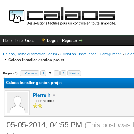
Hello There, Guest!
Login
Register
Calaos, Home Automation Forum
›
Utilisation - Installation - Configuration
›
Calao
Calaos Installer gestion projet
ge
Pages (4):
« Previous
1
2
3
4
Next »
Calaos Installer gestion projet
Pierre h
Junior Member
05-05-2014, 04:55 PM
(This post was 