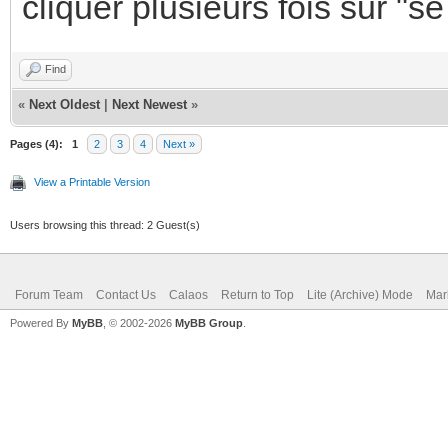
cliquer plusieurs fois sur "s
Find
«
Next Oldest
|
Next Newest
»
Pages (4):
1
2
3
4
Next »
View a Printable Version
Users browsing this thread: 2 Guest(s)
Forum Team
Contact Us
Calaos
Return to Top
Lite (Archive) Mode
Mar
Powered By
MyBB
, © 2002-2026
MyBB Group
.