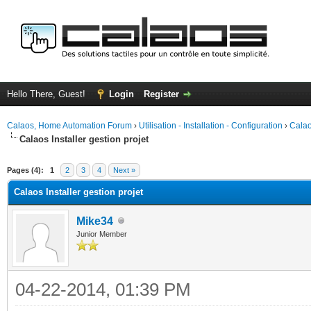
Hello There, Guest!
Login
Register
Calaos, Home Automation Forum
›
Utilisation - Installation - Configuration
›
Calao
Calaos Installer gestion projet
ge
Pages (4):
1
2
3
4
Next »
Calaos Installer gestion projet
Mike34
Junior Member
04-22-2014, 01:39 PM