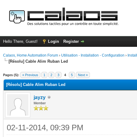
Hello There, Guest!
Login
Register
Calaos, Home Automation Forum
›
Utilisation - Installation - Configuration
›
Insta
[Résolu] Cable Alim Ruban Led
ge
Pages (5):
« Previous
1
2
3
4
5
Next »
[Résolu] Cable Alim Ruban Led
jayzy
Member
02-11-2014, 09:39 PM