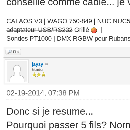
conseille comme cable... je 
CALAOS V3 | WAGO 750-849 |
NUC NUC
adaptateur USB/RS232
Grillé
|
Sondes PT1000 | DMX RGBW pour Rubans 
Find
jayzy
Member
02-19-2014, 07:38 PM
Donc si je resume...
Pourquoi passer 5 fils? Norm