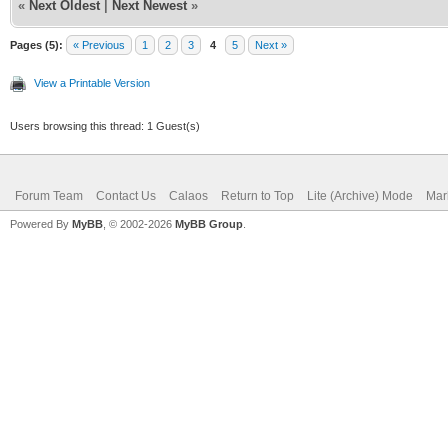
«
Next Oldest
|
Next Newest
»
Pages (5):
« Previous
1
2
3
4
5
Next »
View a Printable Version
Users browsing this thread: 1 Guest(s)
Forum Team
Contact Us
Calaos
Return to Top
Lite (Archive) Mode
Mar
Powered By
MyBB
, © 2002-2026
MyBB Group
.