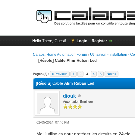
Hello There, Guest!
Login
Register
Calaos, Home Automation Forum
›
Utilisation - Installation - C
[Résolu] Cable Alim Ruban Led
0 Vote(s) - 0 Average
1
2
3
4
5
Pages (5):
« Previous
1
2
3
4
5
Next »
[Résolu] Cable Alim Ruban Led
diouk
Automation Engineer
02-05-2014, 07:46 PM
Moi j'utilise ça pour protéger les circuits en 24vdc.