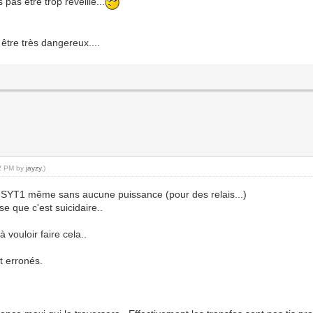
 pas être trop réveillé...
 être très dangereux....
52 PM by
jayzy
.)
u SYT1 même sans aucune puissance (pour des relais...)
 que c'est suicidaire..
vouloir faire cela..
t erronés.