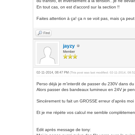
du transfo, et inversement à la tension...je ne devais
En tout cas, on est d'accord sur la section !!
Faites attention à ça! ça n se voit pas, mais ça peut
Find
jayzy
Member
02-11-2014, 08:47 PM
(This post was last modified: 02-11-2014, 08:
Perso déjà je m'interdit de passer du 230V dans d
Alors passer des bandeaux lumineux en 24V je pense
Sincèrement tu fait un GROSSE erreur d'après moi à 
Et je me répète vos calcul me semble complètemen
Edit après message de tony: