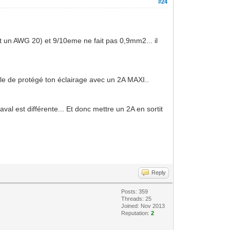
#24
est un AWG 20) et 9/10eme ne fait pas 0,9mm2... il
lle de protégé ton éclairage avec un 2A MAXI..
val est différente... Et donc mettre un 2A en sortit
Reply
Posts: 359
Threads: 25
Joined: Nov 2013
Reputation:
2