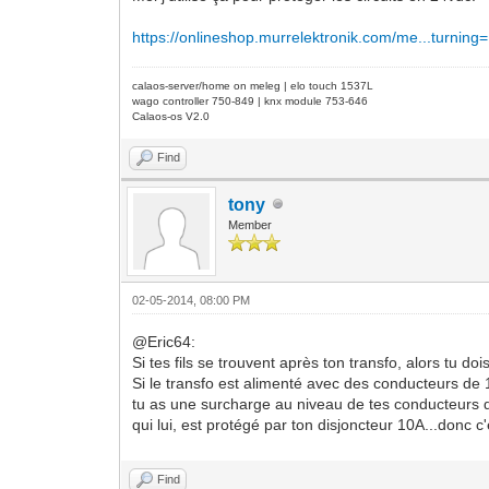
https://onlineshop.murrelektronik.com/me...turning
calaos-server/home on meleg | elo touch 1537L
wago controller 750-849 | knx module 753-646
Calaos-os V2.0
Find
tony
Member
02-05-2014, 08:00 PM
@Eric64:
Si tes fils se trouvent après ton transfo, alors tu doi
Si le transfo est alimenté avec des conducteurs de 
tu as une surcharge au niveau de tes conducteurs de
qui lui, est protégé par ton disjoncteur 10A...donc c
Find