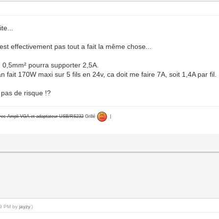
te...
'est effectivement pas tout a fait la même chose...
on 0,5mm² pourra supporter 2,5A.
fait 170W maxi sur 5 fils en 24v, ca doit me faire 7A, soit 1,4A par fil.
 pas de risque !?
avec Ampli VGA et adaptateur USB/RS232
Grillé
|
:19 PM by
jayzy
.)