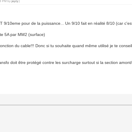
:53 PM by
jayzy
.)
SYT 9/10eme pour de la puissance... Un 9/10 fait en réalité 8/10 (car c'
pte 5A par MM2 (surface)
nction du cable!!! Donc si tu souhaite quand même utilisé je te consei
sfo doit être protégé contre les surcharge surtout si la section amont/a