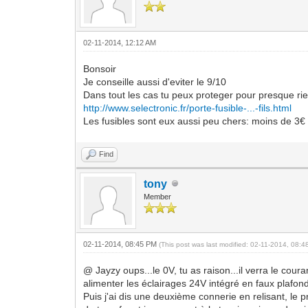
02-11-2014, 12:12 AM
Bonsoir
Je conseille aussi d'eviter le 9/10
Dans tout les cas tu peux proteger pour presque ri
http://www.selectronic.fr/porte-fusible-...-fils.html
Les fusibles sont eux aussi peu chers: moins de 3€
Find
tony
Member
02-11-2014, 08:45 PM
(This post was last modified: 02-11-2014, 08:
@ Jayzy oups...le 0V, tu as raison...il verra le cou
alimenter les éclairages 24V intégré en faux plafond
Puis j'ai dis une deuxième connerie en relisant, le 