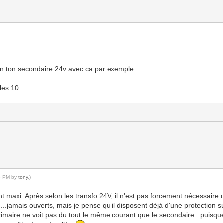
en ton secondaire 24v avec ca par exemple:
 les 10
48 PM by
tony
.)
rant maxi. Après selon les transfo 24V, il n'est pas forcement nécessaire
...jamais ouverts, mais je pense qu'il disposent déjà d'une protection s
primaire ne voit pas du tout le même courant que le secondaire...puisque