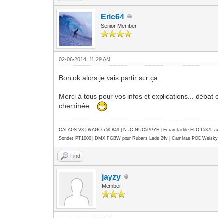
Eric64
Senior Member
02-06-2014, 11:29 AM
Bon ok alors je vais partir sur ça...
Merci à tous pour vos infos et explications... débat 
cheminée...
CALAOS V3 | WAGO 750-849 |
NUC NUC5PPYH
|
Ecran tactile ELO 1537L 
Sondes PT1000 | DMX RGBW pour Rubans Leds 24v | Caméras POE Weisky
Find
jayzy
Member