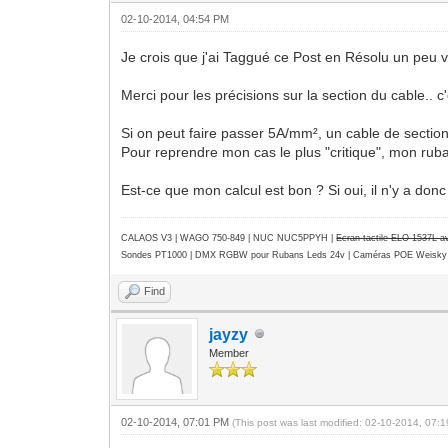
02-10-2014, 04:54 PM
Je crois que j'ai Taggué ce Post en Résolu un peu vi
Merci pour les précisions sur la section du cable.. c
Si on peut faire passer 5A/mm², un cable de secti
Pour reprendre mon cas le plus "critique", mon ruban 
Est-ce que mon calcul est bon ? Si oui, il n'y a donc
CALAOS V3 | WAGO 750-849 |
NUC NUC5PPYH
|
Ecran tactile ELO 1537L 
Sondes PT1000 | DMX RGBW pour Rubans Leds 24v | Caméras POE Weisky
Find
jayzy
Member
02-10-2014, 07:01 PM
(This post was last modified: 02-10-2014, 07