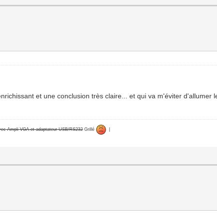
enrichissant et une conclusion très claire... et qui va m'éviter d'allumer
avec Ampli VGA et adaptateur USB/RS232
Grillé
|