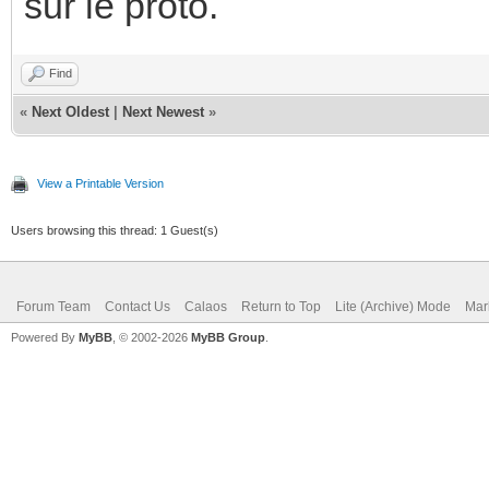
sur le proto.
Find
«
Next Oldest
|
Next Newest
»
View a Printable Version
Users browsing this thread: 1 Guest(s)
Forum Team
Contact Us
Calaos
Return to Top
Lite (Archive) Mode
Mar
Powered By
MyBB
, © 2002-2026
MyBB Group
.