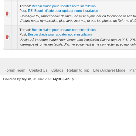
Thread:
Besoin d'aide pour updater notre installation
Post:
RE: Besoin d'aide pour updater notre installation
Pareil que toi, j'appréhende de faire une mise à jour, car ça fonctionne assez bi
l'heure ne se synchronise plus avec internet, et que les photos de flickr ne s'affi
Thread:
Besoin d'aide pour updater notre installation
Post:
Besoin d'aide pour updater notre installation
Bonjour à la communauté Nous avons une installation Calaos depuis 2011-20
carenage et un écran tactile. J'arrive également à me connecter avec mon ipho
Forum Team
Contact Us
Calaos
Return to Top
Lite (Archive) Mode
Mar
Powered By
MyBB
, © 2002-2026
MyBB Group
.