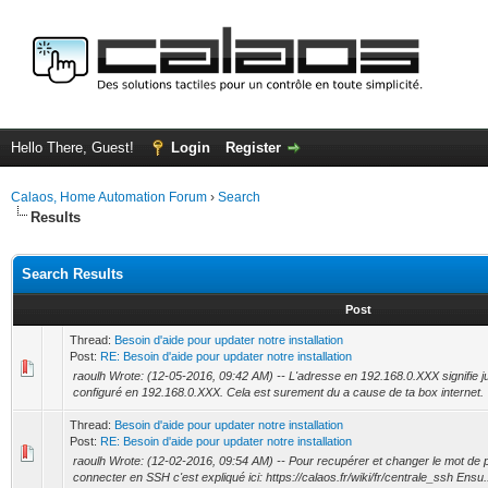
Hello There, Guest!
Login
Register
Calaos, Home Automation Forum
›
Search
Results
Search Results
Post
Thread:
Besoin d'aide pour updater notre installation
Post:
RE: Besoin d'aide pour updater notre installation
raoulh Wrote: (12-05-2016, 09:42 AM) -- L'adresse en 192.168.0.XXX signifie ju
configuré en 192.168.0.XXX. Cela est surement du a cause de ta box internet. 
Thread:
Besoin d'aide pour updater notre installation
Post:
RE: Besoin d'aide pour updater notre installation
raoulh Wrote: (12-02-2016, 09:54 AM) -- Pour recupérer et changer le mot de 
connecter en SSH c'est expliqué ici: https://calaos.fr/wiki/fr/centrale_ssh Ensu.