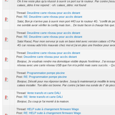
Ok il me reste plus qu'a réussir à ouvrir ce port sur le routeur. Par contre j'es
calaos_ddns il me repond : -sh: calaos_ddns: not found
Thread:
Deuxième carte réseau pour accès distant
Post:
RE: Deuxième carte réseau pour accès distant
Salut, Bon je n'arrive pas à ouvrir mon port 443 sur le routeur 4G. "conflit de po
me semble avoir vérifier la config mais bon... De toute facon à chauqe fois que j
Thread:
Deuxième carte réseau pour accès distant
Post:
RE: Deuxième carte réseau pour accès distant
Salut Raoul, Pour mon serveur je suis en base intel avec version calaos v3 Po
4G car reseau adsl très mauvais chez moi et j'ai en plus une freebox pour avoir 
Thread:
Deuxième carte réseau pour accès distant
Post:
Deuxième carte réseau pour accès distant
Bonjour, Je voudrais rendre ma domotique visible depuis l’extérieur. J'ai essay
réseau avec une carte réseau USB que l'on m'a prêté mais sans succès. - Qu'
Thread:
Programmation pompe piscine
Post:
RE: Programmation pompe piscine
Bonjour, Désolé pour ma réponse tardive. Jusqu'à maintenant je modifie le tem
calaos installer. Ton idée est bonne. Par contre j'ai bien ma sonde de t° de pisci
Thread:
Vente transfo et carte DALI
Post:
RE: Vente transfo et carte DALI
Bonjour, Du coup je l'ai monté à la maison.
Thread:
HELP suite à changement firmware Wago
Post:
RE: HELP suite à changement firmware Wago