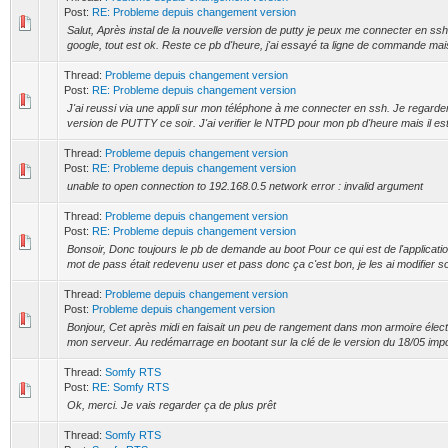
Post:
RE: Probleme depuis changement version
Salut, Après instal de la nouvelle version de putty je peux me connecter en ssh,
google, tout est ok. Reste ce pb d'heure, j'ai essayé ta ligne de commande mais 
Thread:
Probleme depuis changement version
Post:
RE: Probleme depuis changement version
J'ai reussi via une appli sur mon téléphone à me connecter en ssh. Je regarderai
version de PUTTY ce soir. J'ai verifier le NTPD pour mon pb d'heure mais il est a
Thread:
Probleme depuis changement version
Post:
RE: Probleme depuis changement version
unable to open connection to 192.168.0.5 network error : invalid argument
Thread:
Probleme depuis changement version
Post:
RE: Probleme depuis changement version
Bonsoir, Donc toujours le pb de demande au boot Pour ce qui est de l'application 
mot de pass était redevenu user et pass donc ça c'est bon, je les ai modifier so
Thread:
Probleme depuis changement version
Post:
Probleme depuis changement version
Bonjour, Cet après midi en faisait un peu de rangement dans mon armoire élect
mon serveur. Au redémarrage en bootant sur la clé de le version du 18/05 impo
Thread:
Somfy RTS
Post:
RE: Somfy RTS
Ok, merci. Je vais regarder ça de plus prêt
Thread:
Somfy RTS