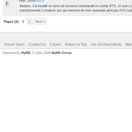
Post:
Somfy RTS
Bonjour, J'ai installé un store de terrasse commandé en somfy RTS. Je suis à 
transformerait 2 contacts sec qui viennent de mon automate géré par l'OS Calao
Pages (2):
1
2
Next »
Forum Team
Contact Us
Calaos
Return to Top
Lite (Archive) Mode
Mar
Powered By
MyBB
, © 2002-2026
MyBB Group
.