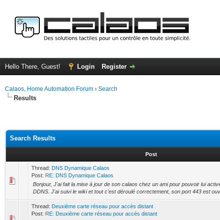
Hello There, Guest!
Login
Register
Calaos, Home Automation Forum
›
Search
Results
Search Results
Post
Thread:
DNS Dynamique Calaos
Post:
RE: DNS Dynamique Calaos
Bonjour, J'ai fait la mise à jour de son calaos chez un ami pour pouvoir lui activ
DDNS. J'ai suivi le wiki et tout c'est déroulé correctement, son port 443 est ouve
Thread:
Deuxième carte réseau pour accès distant
Post:
RE: Deuxième carte réseau pour accès distant