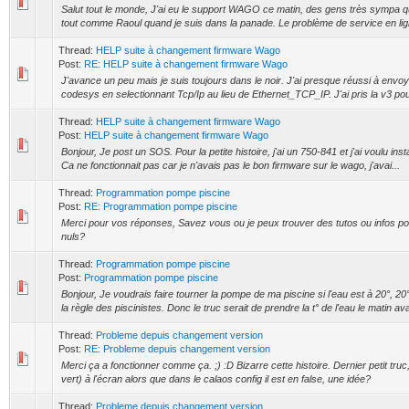
Salut tout le monde, J'ai eu le support WAGO ce matin, des gens très sympa qui
tout comme Raoul quand je suis dans la panade. Le problème de service en lig
Thread:
HELP suite à changement firmware Wago
Post:
RE: HELP suite à changement firmware Wago
J'avance un peu mais je suis toujours dans le noir. J'ai presque réussi à env
codesys en selectionnant Tcp/Ip au lieu de Ethernet_TCP_IP. J'ai pris la v3 po
Thread:
HELP suite à changement firmware Wago
Post:
HELP suite à changement firmware Wago
Bonjour, Je post un SOS. Pour la petite histoire, j'ai un 750-841 et j'ai voulu in
Ca ne fonctionnait pas car je n'avais pas le bon firmware sur le wago, j'avai...
Thread:
Programmation pompe piscine
Post:
RE: Programmation pompe piscine
Merci pour vos réponses, Savez vous ou je peux trouver des tutos ou infos po
nuls?
Thread:
Programmation pompe piscine
Post:
Programmation pompe piscine
Bonjour, Je voudrais faire tourner la pompe de ma piscine si l'eau est à 20°, 2
la règle des piscinistes. Donc le truc serait de prendre la t° de l'eau le matin ava
Thread:
Probleme depuis changement version
Post:
RE: Probleme depuis changement version
Merci ça a fonctionner comme ça. ;) :D Bizarre cette histoire. Dernier petit truc,
vert) à l'écran alors que dans le calaos config il est en false, une idée?
Thread:
Probleme depuis changement version