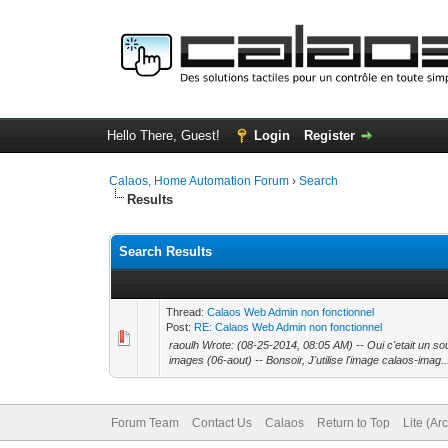
Hello There, Guest!
Login
Register
Calaos, Home Automation Forum
›
Search
Results
Search Results
Thread:
Calaos Web Admin non fonctionnel
Post:
RE: Calaos Web Admin non fonctionnel
raoulh Wrote: (08-25-2014, 08:05 AM) -- Oui c'etait un sou
images (06-aout) -- Bonsoir, J'utilise l'image calaos-imag..
Forum Team
Contact Us
Calaos
Return to Top
Lite (Ar