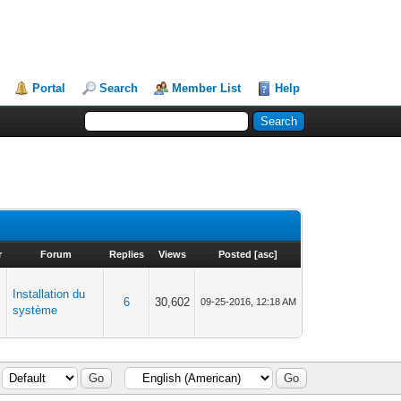
Portal
Search
Member List
Help
r
Forum
Replies
Views
Posted
[
asc
]
Installation du
6
30,602
09-25-2016, 12:18 AM
système