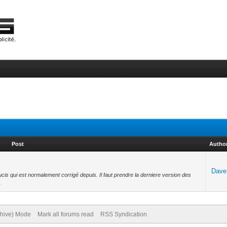
Post
Autho
Dave
cis qui est normalement corrigé depuis. Il faut prendre la derniere version des
.
chive) Mode
Mark all forums read
RSS Syndication