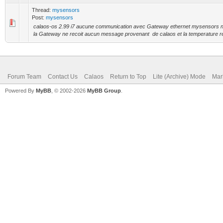
Thread:
mysensors
Post:
mysensors
calaos-os 2.99 i7 aucune communication avec Gateway ethernet mysensors n
la Gateway ne recoit aucun message provenant de calaos et la temperature r
Forum Team
Contact Us
Calaos
Return to Top
Lite (Archive) Mode
Mar
Powered By
MyBB
, © 2002-2026
MyBB Group
.