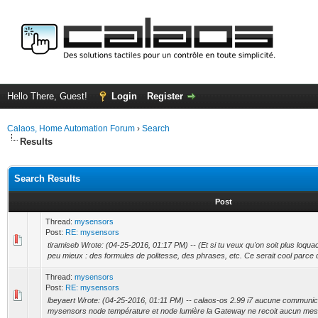
Hello There, Guest!
Login
Register
Calaos, Home Automation Forum
›
Search
Results
Search Results
Post
Thread:
mysensors
Post:
RE: mysensors
tiramiseb Wrote: (04-25-2016, 01:17 PM) -- (Et si tu veux qu'on soit plus loquac
peu mieux : des formules de politesse, des phrases, etc. Ce serait cool parce q
Thread:
mysensors
Post:
RE: mysensors
lbeyaert Wrote: (04-25-2016, 01:11 PM) -- calaos-os 2.99 i7 aucune communi
mysensors node température et node lumière la Gateway ne recoit aucun mes