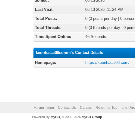
Joined:
06-13-2026
Last Visit:
06-13-2026, 11:24 PM
Total Posts:
0 (0 posts per day | 0 percen
Total Threads:
0 (0 threads per day | 0 perc
Time Spent Online:
46 Seconds
keonhacai08comm's Contact Details
Homepage:
https://keonhacai08.com/
Forum Team
Contact Us
Calaos
Return to Top
Lite (Ar
Powered By
MyBB
, © 2002-2026
MyBB Group
.