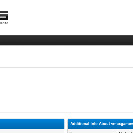
Additional Info About vmaxgamev