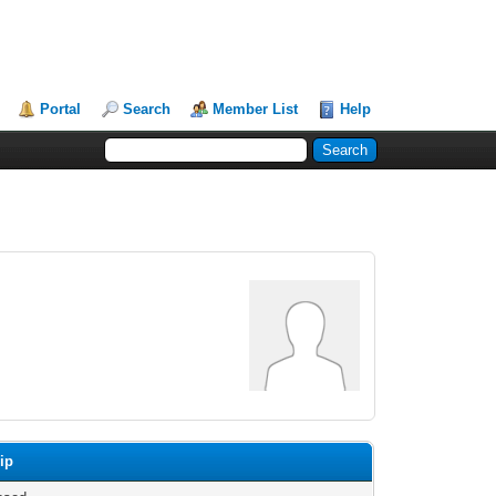
Portal
Search
Member List
Help
ip