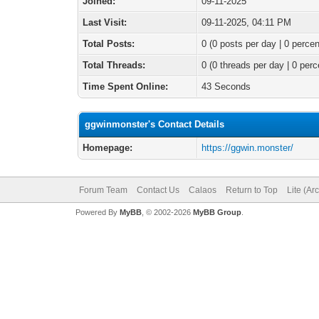
Joined:
09-11-2025
Last Visit:
09-11-2025, 04:11 PM
Total Posts:
0 (0 posts per day | 0 percen
Total Threads:
0 (0 threads per day | 0 perc
Time Spent Online:
43 Seconds
ggwinmonster's Contact Details
Homepage:
https://ggwin.monster/
Forum Team
Contact Us
Calaos
Return to Top
Lite (Ar
Powered By
MyBB
, © 2002-2026
MyBB Group
.