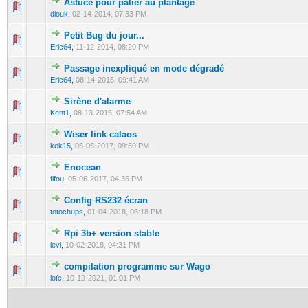
Astuce pour palier au plantage
0 Vote(s) - 0 out of 5 in Average
1
2
3
4
5
diouk
,
02-14-2014, 07:33 PM
Petit Bug du jour...
1 Vote(s) - 1 out of 5 in Average
1
2
3
4
5
Eric64
,
11-12-2014, 08:20 PM
Passage inexpliqué en mode dégradé
0 Vote(s) - 0 out of 5 in Average
1
2
3
4
5
Eric64
,
08-14-2015, 09:41 AM
Sirène d'alarme
0 Vote(s) - 0 out of 5 in Average
1
2
3
4
5
Kent1
,
08-13-2015, 07:54 AM
Wiser link calaos
0 Vote(s) - 0 out of 5 in Average
1
2
3
4
5
kek15
,
05-05-2017, 09:50 PM
Enocean
0 Vote(s) - 0 out of 5 in Average
1
2
3
4
5
fifou
,
05-06-2017, 04:35 PM
Config RS232 écran
0 Vote(s) - 0 out of 5 in Average
1
2
3
4
5
totochups
,
01-04-2018, 06:18 PM
Rpi 3b+ version stable
0 Vote(s) - 0 out of 5 in Average
1
2
3
4
5
levi
,
10-02-2018, 04:31 PM
compilation programme sur Wago
0 Vote(s) - 0 out of 5 in Average
1
2
3
4
5
loïc
,
10-19-2021, 01:01 PM