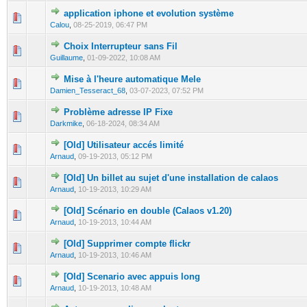
application iphone et evolution système
0 Vote(s) - 0 out of 5 in Average
1
2
3
4
5
Calou
,
08-25-2019, 06:47 PM
Choix Interrupteur sans Fil
0 Vote(s) - 0 out of 5 in Average
1
2
3
4
5
Guillaume
,
01-09-2022, 10:08 AM
Mise à l'heure automatique Mele
0 Vote(s) - 0 out of 5 in Average
1
2
3
4
5
Damien_Tesseract_68
,
03-07-2023, 07:52 PM
Problème adresse IP Fixe
0 Vote(s) - 0 out of 5 in Average
1
2
3
4
5
Darkmike
,
06-18-2024, 08:34 AM
[Old] Utilisateur accés limité
0 Vote(s) - 0 out of 5 in Average
1
2
3
4
5
Arnaud
,
09-19-2013, 05:12 PM
[Old] Un billet au sujet d'une installation de calaos
0 Vote(s) - 0 out of 5 in Average
1
2
3
4
5
Arnaud
,
10-19-2013, 10:29 AM
[Old] Scénario en double (Calaos v1.20)
0 Vote(s) - 0 out of 5 in Average
1
2
3
4
5
Arnaud
,
10-19-2013, 10:44 AM
[Old] Supprimer compte flickr
0 Vote(s) - 0 out of 5 in Average
1
2
3
4
5
Arnaud
,
10-19-2013, 10:46 AM
[Old] Scenario avec appuis long
0 Vote(s) - 0 out of 5 in Average
1
2
3
4
5
Arnaud
,
10-19-2013, 10:48 AM