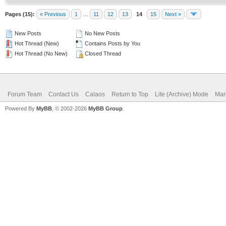
Pages (15):
« Previous
1
…
11
12
13
14
15
Next »
New Posts
No New Posts
Hot Thread (New)
Contains Posts by You
Hot Thread (No New)
Closed Thread
Forum Team
Contact Us
Calaos
Return to Top
Lite (Archive) Mode
Mar
Powered By
MyBB
, © 2002-2026
MyBB Group
.