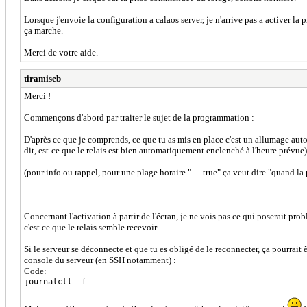
Lorsque j'envoie la configuration a calaos server, je n'arrive pas a activer la pr
ça marche.
Merci de votre aide.
tiramiseb
Merci !
Commençons d'abord par traiter le sujet de la programmation :
D'après ce que je comprends, ce que tu as mis en place c'est un allumage aut
dit, est-ce que le relais est bien automatiquement enclenché à l'heure prévue)
(pour info ou rappel, pour une plage horaire "== true" ça veut dire "quand la
-----------------------
Concernant l'activation à partir de l'écran, je ne vois pas ce qui poserait pro
c'est ce que le relais semble recevoir...
Si le serveur se déconnecte et que tu es obligé de le reconnecter, ça pourrait
console du serveur (en SSH notamment) :
Code:
journalctl -f