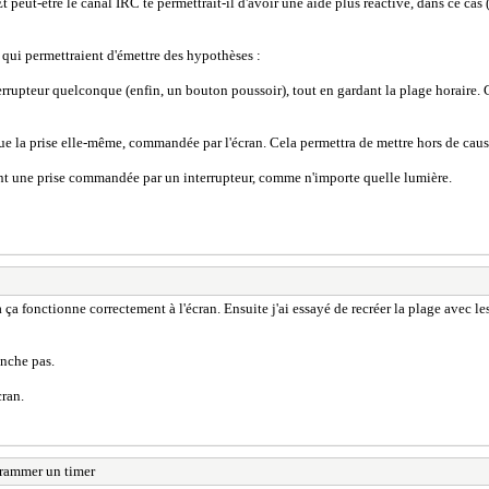
t peut-être le canal IRC te permettrait-il d'avoir une aide plus réactive, dans ce ca
s qui permettraient d'émettre des hypothèses :
terrupteur quelconque (enfin, un bouton poussoir), tout en gardant la plage horaire.
ue la prise elle-même, commandée par l'écran. Cela permettra de mettre hors de caus
ment une prise commandée par un interrupteur, comme n'importe quelle lumière.
a ça fonctionne correctement à l'écran. Ensuite j'ai essayé de recréer la plage avec les
enche pas.
cran.
rammer un timer