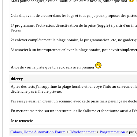
Mais pour déboguer, c'est de Raoul qu'on aurait besoin, plutôt que moi
E
Cela dit, avant de creuser dans les logs et tout ça, je peux proposer des piste
1/ programmer l'activation/désactivation de la prise (toggle) à partir d'un in
l'écran.
2/ enlever complètement la plage horaire, la programmation, etc, ne garder q
3/ associer à un interrupteur et enlever la plage horaire, pour avoir simple
À toi de voir la piste que tu veux suivre en premier
thierry
Après des tests j'ai supprimé la plage horaire et renvoyé l'info au serveur, et l
déclenche pas à l'heure prévue.
J'ai essayé aussi en créant un scénario avec cette prise mais pareil ça ne décl
En mettant ma prise sur un interrupteur elle s'allume et fonctionne aussi à l'é
Je te remercie
Calaos, Home Automation Forum
>
Développement
>
Programmation
> prog