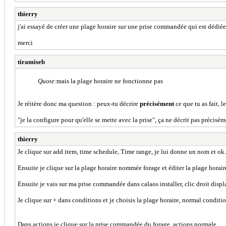
thierry
j'ai essayé de créer une plage horaire sur une prise commandée qui est dédiée a
merci
tiramiseb
Quote:
mais la plage horaire ne fonctionne pas
Je réitère donc ma question : peux-tu décrire
précisément
ce que tu as fait, l
"je la configure pour qu'elle se mette avec la prise", ça ne décrit pas préciséme
thierry
Je clique sur add item, time schedule, Time range, je lui donne un nom et ok.
Ensuite je clique sur la plage horaire nommée forage et éditer la plage horaire
Ensuite je vais sur ma prise commandée dans calaos installer, clic droit displ
Je clique sur + dans conditions et je choisis la plage horaire, normal conditio
Dans actions je clique sur la prise commandée du forage, actions normale.