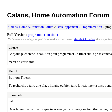
Calaos, Home Automation Forum
Calaos, Home Automation Forum
>
Développement
>
Programmation
> prog
Full Version:
programmer un timer
You're currently viewing a stripped down version of our content.
View the full version
with proper form
thierry
Bonjour, je cherche la solution pour programmer un timer sur la prise comma
merci de votre aide.
Kent1
Bonjour Thierry,
Tu recherche a faire une plage horaire ou bien faire fonctionner ta prise pen
tiramiseb
Salut,
Dans la mesure où tu écris que tu as essayé mais que ça ne fonctionne pas, peux