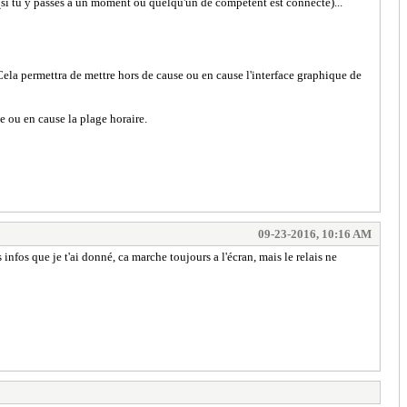
s (si tu y passes à un moment où quelqu'un de compétent est connecté)...
 Cela permettra de mettre hors de cause ou en cause l'interface graphique de
e ou en cause la plage horaire.
09-23-2016, 10:16 AM
 infos que je t'ai donné, ca marche toujours a l'écran, mais le relais ne