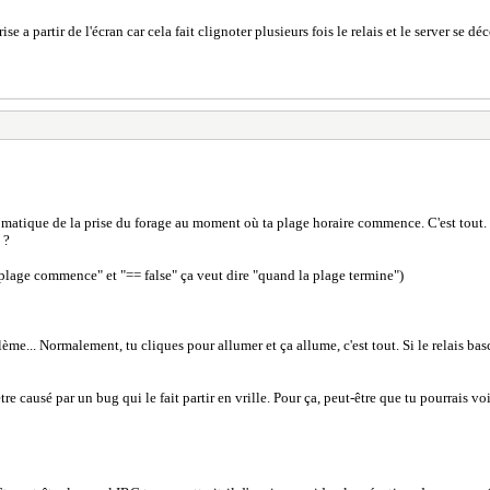
ise a partir de l'écran car cela fait clignoter plusieurs fois le relais et le server se 
omatique de la prise du forage au moment où ta plage horaire commence. C'est tout. 
 ?
 plage commence" et "== false" ça veut dire "quand la plage termine")
blème... Normalement, tu cliques pour allumer et ça allume, c'est tout. Si le relais ba
 être causé par un bug qui le fait partir en vrille. Pour ça, peut-être que tu pourrai