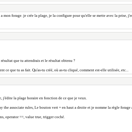
 mon forage. je crée la plage, je la configure pour qu'elle se mette avec la prise, j'
e résultat que tu attendrais et le résultat obtenu ?
nt ce que tu as fait. Qu'as-tu créé, où as-tu cliqué, comment est-elle utilisée, etc...
, j'édite la plage horaire en fonction de ce que je veux.
ay the associate rules, Le bouton vert + en haut a droite et je nomme la règle forage 
ns, operator ==, value true, trigger coché.