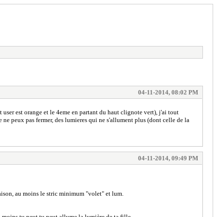
04-11-2014, 08:02 PM
 user est orange et le 4eme en partant du haut clignote vert), j'ai tout
e ne peux pas fermer, des lumieres qui ne s'allument plus (dont celle de la
04-11-2014, 09:49 PM
aison, au moins le stric minimum "volet" et lum.
u moins tu peut tu peut allume la lumière de ta fille.