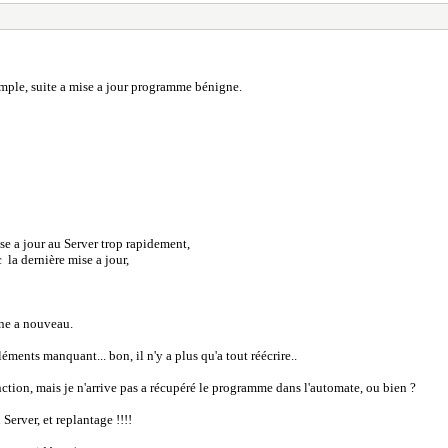
imple, suite a mise a jour programme bénigne.
se a jour au Server trop rapidement,
c la dernière mise a jour,
nne a nouveau.
ments manquant... bon, il n'y a plus qu'a tout réécrire..
ction, mais je n'arrive pas a récupéré le programme dans l'automate, ou bien ?
 Server, et replantage !!!!