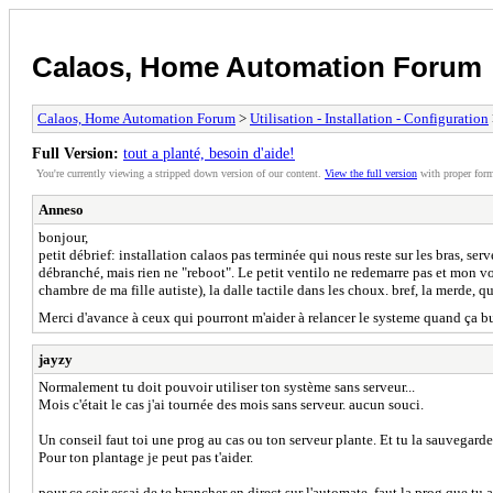
Calaos, Home Automation Forum
Calaos, Home Automation Forum
>
Utilisation - Installation - Configuration
Full Version:
tout a planté, besoin d'aide!
You're currently viewing a stripped down version of our content.
View the full version
with proper form
Anneso
bonjour,
petit débrief: installation calaos pas terminée qui nous reste sur les bras, ser
débranché, mais rien ne "reboot". Le petit ventilo ne redemarre pas et mon voy
chambre de ma fille autiste), la dalle tactile dans les choux. bref, la merde, q
Merci d'avance à ceux qui pourront m'aider à relancer le systeme quand ça 
jayzy
Normalement tu doit pouvoir utiliser ton système sans serveur...
Mois c'était le cas j'ai tournée des mois sans serveur. aucun souci.
Un conseil faut toi une prog au cas ou ton serveur plante. Et tu la sauvegar
Pour ton plantage je peut pas t'aider.
pour ce soir essai de te brancher en direct sur l'automate, faut la prog que tu 