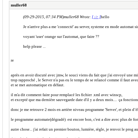
muller68
(09-29-2015, 07:34 PM)
muller68 Wrote:
[ -> ]
hello
Je n'arrive plus a me 'connecté' au server, systeme en mode automat s
voyant 'user' orange sur l'automat, que faire ??
help please ...
re
après en avoir discuté avec jmw, le souci viens du fait que j'ai envoyé une mi
trop rapproché , le Server n'a pas eu le temps de se relancé comme il faut ave
et se met automatique en défaut.
il m'a dit comment faire pour remplacé les fichier .xml avec winscp,
et excepté que ma dernière sauvegarde date d'il y a deux mois.... ça fonctio
donc je me retrouve 2 mois en arrière niveau programme 'Server', et plein d’élé
le programme automate(dégradé) est encore bon, c'est a dire avec plus de fon
autre chose... j'ai refait un premier bouton, lumière, règle, je renvoi le prog au