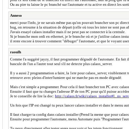
Ou au pire tu laisse le pc branché sur l'automate et tu active en direct les sorti
Anneso
merci pour l'info, je ne savais même pas qu'on pouvait brancher son pc direct sur
bug, on retourne à la situation de départ (celle où tous les inter ne sont pa
J'avais essayé calaos installer mais il ne peut pas se connecter à la centrale.
Si je branche mon ordi en ethernet, je le branche où et je j'utilise calaos insta
il reste encore à trouver comment "débuger" l'automate, et que le voyant user
raoulh
Comme l'a suggéré jayzy, il faut programmer dégradé de l'automate. En fait 
bascule de l'un a l'autre tout seul s'il ne detecte plus calaos_server.
Il y a aussi 2 programmation a faire, la 1ere pour calaos_server, visiblement 
retrouve avec pleins d'inter/lumiere qui ne marche pas en mode dégradé.
Mais c'est simple a programmer. Pour cela il faut brancher ton PC avec calaos i
Ensuite il faut que tu changes l'adresse IP de ton PC pour qu'il puisse accéde
Je te conseille de lire la doc:
http://calaos.fr/wiki/calaos_installer#l...ns_ser
Un fois que l'IP est changé tu peux lancer calaos installer et dans le menu au
Il faut charger ta config dans calaos installer (Prend la meme que pour calaos
Ensuite pour programmer l'automate, menu Automate puis "Programmer l'aut
Tu peux directement aller tester apres pour voir si les inters fonctionnent...