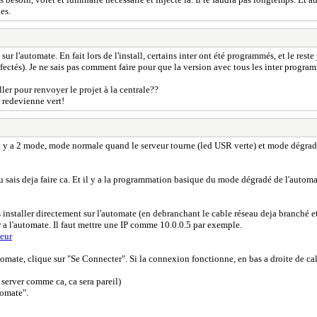
es.
 l'automate. En fait lors de l'install, certains inter ont été programmés, et le reste j
s affectés). Je ne sais pas comment faire pour que la version avec tous les inter pro
ller pour renvoyer le projet à la centrale??
 redevienne vert!
il y a 2 mode, mode normale quand le serveur tourne (led USR verte) et mode dégra
tu sais deja faire ca. Et il y a la programmation basique du mode dégradé de l'automa
nstaller directement sur l'automate (en debranchant le cable réseau deja branché et te
r a l'automate. Il faut mettre une IP comme 10.0.0.5 par exemple.
veur
tomate, clique sur "Se Connecter". Si la connexion fonctionne, en bas a droite de cal
 server comme ca, ca sera pareil)
omate".