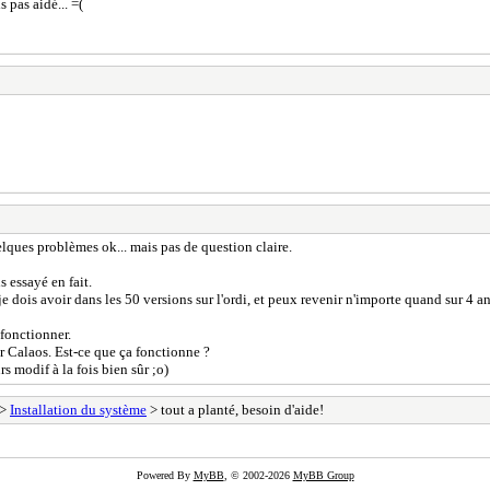
 pas aidé... =(
lques problèmes ok... mais pas de question claire.
s essayé en fait.
e dois avoir dans les 50 versions sur l'ordi, et peux revenir n'importe quand sur 4 an
 fonctionner.
sur Calaos. Est-ce que ça fonctionne ?
rs modif à la fois bien sûr ;o)
>
Installation du système
> tout a planté, besoin d'aide!
Powered By
MyBB
, © 2002-2026
MyBB Group