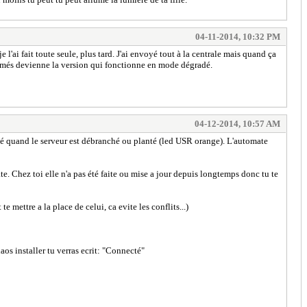
04-11-2014, 10:32 PM
e l'ai fait toute seule, plus tard. J'ai envoyé tout à la centrale mais quand ça
grammés devienne la version qui fonctionne en mode dégradé.
04-12-2014, 10:57 AM
dé quand le serveur est débranché ou planté (led USR orange). L'automate
te. Chez toi elle n'a pas été faite ou mise a jour depuis longtemps donc tu te
 mettre a la place de celui, ca evite les conflits...)
aos installer tu verras ecrit: "Connecté"