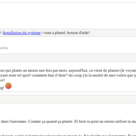
>
Installation du système
> tout a planté, besoin d'aide!
atting.
veur qui plante au moins une fois par mois. aujourd'hui, ca vient de planter (le voyant
ant reste tel quel! comment faut il faire? du coup j'ai la moitié de mes volets que j
uoi!
bug!
de dans l'automate. Comme ça quand ça plante. Et bien tu peut au moins utiliser ta m
as besoin, volet et luminaire nécessaire et injecte la. Il te faudra pas longtemps. Et a