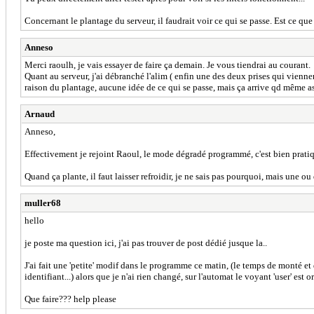
Concernant le plantage du serveur, il faudrait voir ce qui se passe. Est ce que
Anneso
Merci raoulh, je vais essayer de faire ça demain. Je vous tiendrai au courant.
Quant au serveur, j'ai débranché l'alim ( enfin une des deux prises qui viennen
raison du plantage, aucune idée de ce qui se passe, mais ça arrive qd même a
Arnaud
Anneso,
Effectivement je rejoint Raoul, le mode dégradé programmé, c'est bien pratique
Quand ça plante, il faut laisser refroidir, je ne sais pas pourquoi, mais une ou
muller68
hello
je poste ma question ici, j'ai pas trouver de post dédié jusque la..
J'ai fait une 'petite' modif dans le programme ce matin, (le temps de monté et de
identifiant...) alors que je n'ai rien changé, sur l'automat le voyant 'user' est o
Que faire??? help please