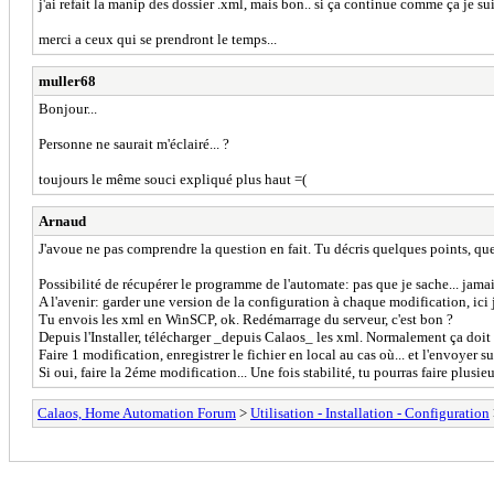
j'ai refait la manip des dossier .xml, mais bon.. si ça continue comme ça je suis
merci a ceux qui se prendront le temps...
muller68
Bonjour...
Personne ne saurait m'éclairé... ?
toujours le même souci expliqué plus haut =(
Arnaud
J'avoue ne pas comprendre la question en fait. Tu décris quelques points, que
Possibilité de récupérer le programme de l'automate: pas que je sache... jamai
A l'avenir: garder une version de la configuration à chaque modification, ici j
Tu envois les xml en WinSCP, ok. Redémarrage du serveur, c'est bon ?
Depuis l'Installer, télécharger _depuis Calaos_ les xml. Normalement ça doit
Faire 1 modification, enregistrer le fichier en local au cas où... et l'envoyer 
Si oui, faire la 2éme modification... Une fois stabilité, tu pourras faire plusieu
Calaos, Home Automation Forum
>
Utilisation - Installation - Configuration